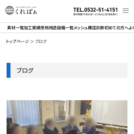
素材一覧
加工実績
使用用途
設備一覧
メッシュ構造診断
初めての方へ
よ
トップページ
＞
ブログ
ブログ