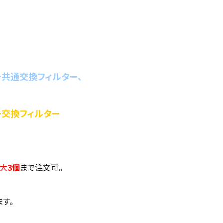
チ共通交換フィルター、
リー交換フィルター
大
3個
まで注文可。
す。