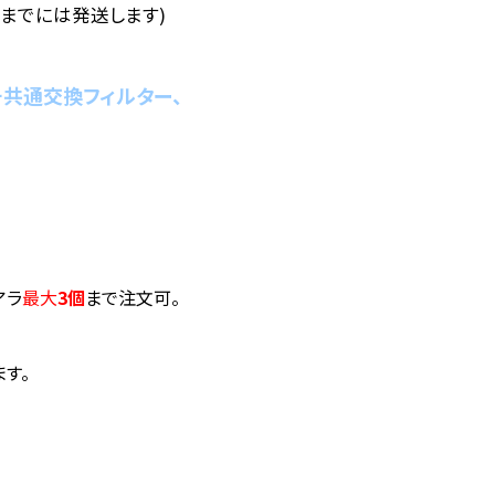
末までには発送します)
チ共通交換フィルター、
アラ
最大
3個
まで注文可。
す。