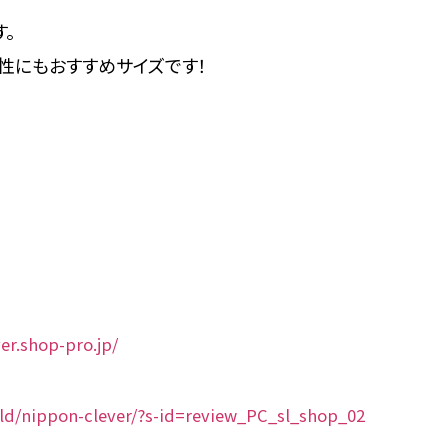
。
性にもおすすめサイズです！
er.shop-pro.jp/
old/nippon-clever/?s-id=review_PC_sl_shop_02