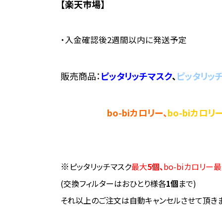
【楽天市場】
・入金確認後2週間以内に発送予定
販売商品：
ピッタリッチマスク
、
ピッタリッ
bo-biカロリー、
bo-biカロ
※
ピッタリッチマスク
最大
5個、
bo-biカロリー
最
(交換フィルターはおひとり様各
1個
まで)
それ以上のご注文は自動キャンセルさせて頂きま