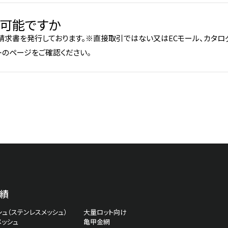
可能ですか
請求書を発行しております。※直接取引ではない又はECモール、カタロ
トのページをご確認ください。
績
ュ（ステンレスメッシュ）
大量ロット向け
メッシュ
亀甲金網