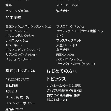
濾布
スピーカーネット
パンチングメタル
溶接金網
加工実績
金属メッシュ（ステンレスメッシュ）
ポリエチレンメッシュ
テフロンメッシュ
グラスファイバー（ガラス繊維・メッ
ポリエステルメッシュ
シュ）
ナイロンメッシュ
プラスチックネット
サランネット
大量ロット向け
ポリプロピレン（メッシュ）
亀甲金網
サランロック（メッシュ）
PEEKメッシュ
メッシュインサート
ハステロイメッシュ
プランクトンネット（メッシュ）
株式会社くればぁ
はじめての方へ
トピックス
くればぁについて
会社概要
このホームページに記載
されている記事・写真・図
お知らせ
表などの無断複製、無断
メディア掲載一覧
転載を禁じます
プライバシーポリシー
返品について