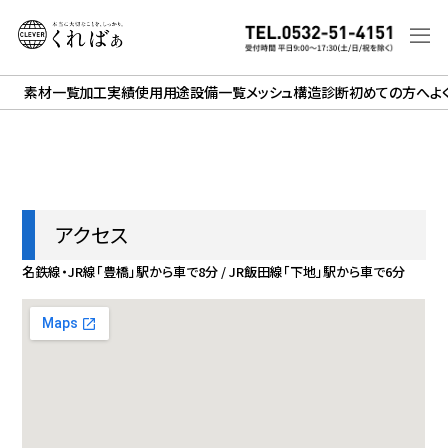
素材一覧
加工実績
使用用途
設備一覧
メッシュ構造診断
初めての方へ
よ
アクセス
名鉄線・JR線「豊橋」駅から車で8分 / JR飯田線「下地」駅から車で6分