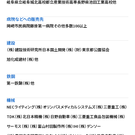
岐阜県立岐阜城北高校
都立産業技術高専
長野県池田工業高校
他
病院などへの販売先
岡崎市民病院
藤掛第一病院
その他多数100以上
建設
（株）建設技術研究所
日本国土開発（株）
（財）東京都公園協会
旭化成建材（株）
他
鉄鋼
第一鉄鋼（株）
他
機械
NECライティング（株）
オリンパスメディカルシステムズ（株）
三菱重工（株）
TDK（株）
北日本精機（株）
日野自動車（株）
三菱重工食品包装機械（株）
サーモス（株）
（株）富山村田製作所
（株）IHI
（株）デンソー