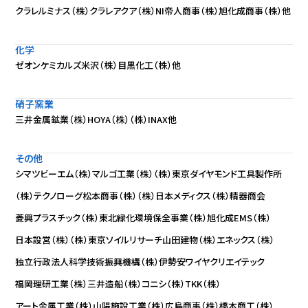
クラレルミナス（株）
クラレアクア（株）
NI帝人商事（株）
旭化成商事（株）
他
化学
ゼオンケミカルズ米沢（株）
目黒化工（株）
他
硝子窯業
三井金属鉱業（株）
HOYA（株）
（株）INAX
他
その他
シマツビーエム（株）
マルゴ工業（株）
（株）東京ダイヤモンド工具製作所
（株）テクノローグ
松本商事（株）
（株）日本メディクス
（株）精器商会
菱興プラスチック（株）
東北緑化環境保全事業（株）
旭化成EMS（株）
日本設営（株）
（株）東京ソイルリサーチ
山田建物（株）
エネックス（株）
独立行政法人科学技術振興機構
（株）伊勢安ワイヤクリエイテック
福岡理研工業（株）
三井造船（株）
コニシ（株）
TKK（株）
アート金属工業（株）
山陽施設工業（株）
広島商事（株）
橋本商工（株）