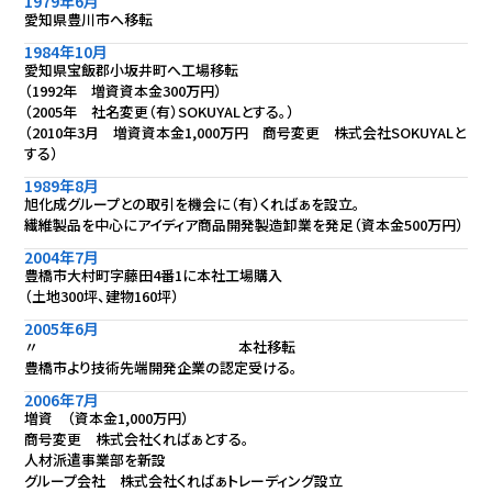
1979年6月
愛知県豊川市へ移転
1984年10月
愛知県宝飯郡小坂井町へ工場移転
（1992年 増資資本金300万円）
（2005年 社名変更（有）SOKUYALとする。）
（2010年3月 増資資本金1,000万円 商号変更 株式会社SOKUYALと
する）
1989年8月
旭化成グループとの取引を機会に（有）くればぁを設立。
繊維製品を中心にアイディア商品開発製造卸業を発足（資本金500万円）
2004年7月
豊橋市大村町字藤田4番1に本社工場購入
（土地300坪、建物160坪）
2005年6月
〃 本社移転
豊橋市より技術先端開発企業の認定受ける。
2006年7月
増資 （資本金1,000万円）
商号変更 株式会社くればぁとする。
人材派遣事業部を新設
グループ会社 株式会社くればぁトレーディング設立