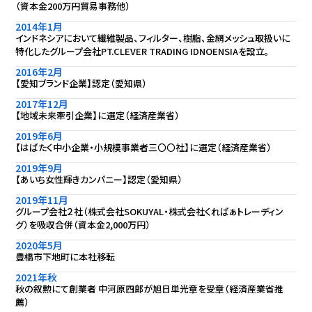
（資本金200万円貿易事務他）
2014年1月
インドネシアにおいて繊維製品、フィルター、樹脂、金網メッシュ取扱いに
特化したグループ会社PT.CLEVER TRADING IDNOENSIAを設立。
2016年2月
【愛知ブランド企業】認定（愛知県）
2017年12月
【地域未来牽引企業】に選定（経済産業省）
2019年6月
【はばたく中小企業・小規模事業者三〇〇社】に選定（経済産業省）
2019年9月
【あいち女性輝きカンパニー】認定（愛知県）
2019年11月
グループ会社２社（株式会社SOKUYAL・株式会社くればぁトレーディン
グ）を吸収合併（資本金2,000万円）
2020年5月
豊橋市下地町に本社移転
2021年秋
秋の叙勲にて創業者 中河原四郎が旭日単光章を受章（経済産業省推
薦）