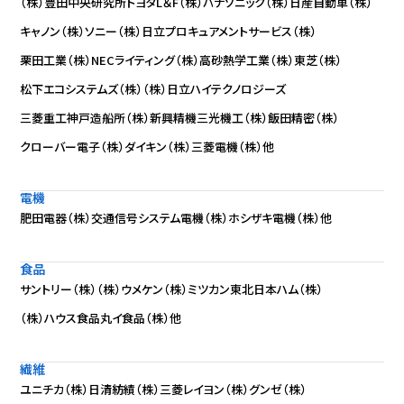
（株）豊田中央研究所
トヨタL＆F（株）
パナソニック（株）
日産自動車（株）
キャノン（株）
ソニー（株）
日立プロキュアメントサービス（株）
栗田工業（株）
NECライティング（株）
高砂熱学工業（株）
東芝（株）
松下エコシステムズ（株）
（株）日立ハイテクノロジーズ
三菱重工神戸造船所
（株）新興精機
三光機工（株）
飯田精密（株）
クローバー電子（株）
ダイキン（株）
三菱電機（株）
他
電機
肥田電器（株）
交通信号システム電機（株）
ホシザキ電機（株）
他
食品
サントリー（株）
（株）ウメケン
（株）ミツカン
東北日本ハム（株）
（株）ハウス食品
丸イ食品（株）
他
繊維
ユニチカ（株）
日清紡績（株）
三菱レイヨン（株）
グンゼ（株）