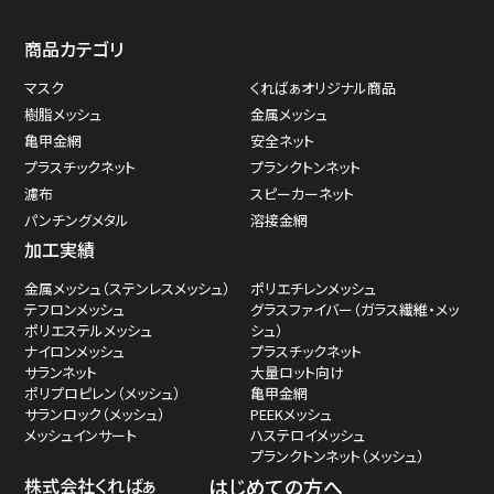
商品カテゴリ
マスク
くればぁオリジナル商品
樹脂メッシュ
金属メッシュ
亀甲金網
安全ネット
プラスチックネット
プランクトンネット
濾布
スピーカーネット
パンチングメタル
溶接金網
加工実績
金属メッシュ（ステンレスメッシュ）
ポリエチレンメッシュ
テフロンメッシュ
グラスファイバー（ガラス繊維・メッ
ポリエステルメッシュ
シュ）
ナイロンメッシュ
プラスチックネット
サランネット
大量ロット向け
ポリプロピレン（メッシュ）
亀甲金網
サランロック（メッシュ）
PEEKメッシュ
メッシュインサート
ハステロイメッシュ
プランクトンネット（メッシュ）
株式会社くればぁ
はじめての方へ