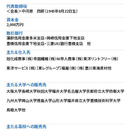
代表取締役
＜会長＞中河原 四郎（1945年8月22日生）
資本金
2,000万円
取引銀行
蒲郡信用金庫多米支店・岡崎信用金庫下地支店
豊橋信用金庫下地支店・三菱UFJ銀行豊橋支店 他
主たる仕入先
旭化成商事（株）
帝国繊維（株）
NI帝人商事（株）
東洋リントフリー（株）
東洋サービス（株）［東レグループ］
福屋（株）
（株）豊川東海資材
他
主たる大学への販売先
大阪大学
長崎大学
秋田大学
福井大学
名古屋大学
京都府立大学
防衛大学
九州大学
岡山大学
徳島大学
山形大学
福井県立大学
豊橋技術科学大学
鳥取大学
他
主たる高校への販売先