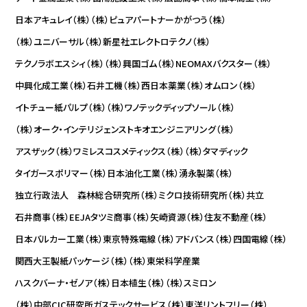
日本アキュレイ（株）
（株）ピュアパートナー
かがつう（株）
（株）ユニバーサル
（株）新星社
エレクトロテクノ（株）
テクノラボエスシィ（株）
（株）興国ゴム
（株）NEOMAX
バクスター（株）
中興化成工業（株）
石井工機（株）
西日本薬業（株）
オムロン（株）
イトチュー紙パルプ（株）
（株）ワノテック
ディップソール（株）
（株）オーク・インテリジェンス
トキオエンジニアリング（株）
アスザック（株）
ワミレスコスメティックス（株）
（株）タマディック
タイガースポリマー（株）
日本油化工業（株）
湧永製薬（株）
独立行政法人 森林総合研究所
（株）ミクロ技術研究所
（株）共立
石井商事（株）
EEJA
タツミ商事（株）
矢崎資源（株）
住友不動産（株）
日本バルカー工業（株）
東京特殊電線（株）
アドバンス（株）
四国電線（株）
関西大王製紙パッケージ（株）
（株）東栄科学産業
ハスクバーナ・ゼノア（株）
日本植生（株）
（株）スミロン
（株）中部CIC研究所
ガステックサービス（株）
東洋リントフリー（株）