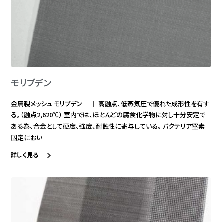
モリブデン
金属製メッシュ モリブデン ｜｜ 高融点、低蒸気圧で優れた成形性を有す
る。（融点2,620℃） 室内では、ほとんどの腐食化学物に対し十分安定で
ある為、合金として硬度、強度、耐蝕性に寄与している。 バクテリア窒素
固定におい
詳しく見る