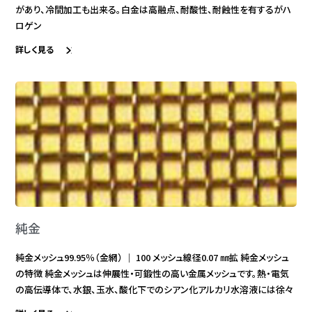
があり、冷間加工も出来る。白金は高融点、耐酸性、耐蝕性を有するがハ
ロゲン
詳しく見る
純金
純金メッシュ99.95％（金網） ｜ 100 メッシュ線径0.07 ㎜拡 純金メッシュ
の特徴 純金メッシュは伸展性・可鍛性の高い金属メッシュです。熱・電気
の高伝導体で、水銀、玉水、酸化下でのシアン化アルカリ水溶液には徐々