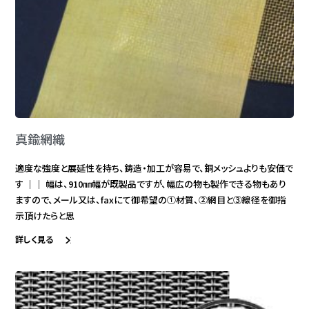
真鍮網織
適度な強度と展延性を持ち、鋳造・加工が容易で、銅メッシュよりも安価で
す ｜｜ 幅は、910㎜幅が既製品ですが、幅広の物も製作できる物もあり
ますので、メール又は、faxにて御希望の①材質、②網目と③線径を御指
示頂けたらと思
詳しく見る