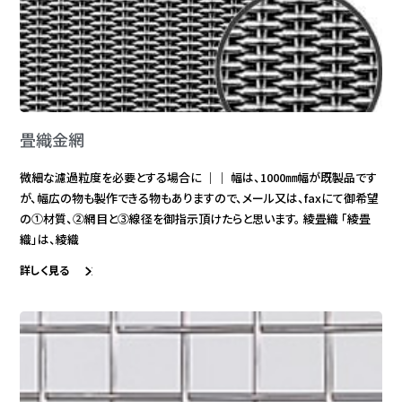
畳織金網
微細な濾過粒度を必要とする場合に ｜｜ 幅は、1000㎜幅が既製品です
が、幅広の物も製作できる物もありますので、メール又は、faxにて御希望
の①材質、②網目と③線径を御指示頂けたらと思います。 綾畳織 「綾畳
織」は、綾織
詳しく見る