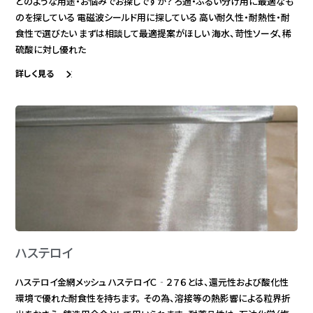
どのような用途・お悩みでお探しですか？ ろ過・ふるい分け用に最適なも
のを探している 電磁波シールド用に探している 高い耐久性・耐熱性・耐
食性で選びたい まずは相談して最適提案がほしい 海水、苛性ソーダ、稀
硫酸に対し優れた
詳しく見る
ハステロイ
ハステロイ金網メッシュ ハステロイＣ‐２７６とは、還元性および酸化性
環境で優れた耐食性を持ちます。 その為、溶接等の熱影響による粒界折