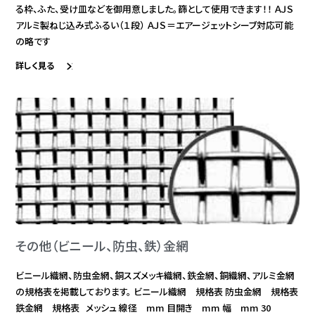
る枠、ふた、受け皿などを御用意しました。篩として使用できます！！ ＡＪＳ
アルミ製ねじ込み式ふるい（１段） ＡＪＳ＝エアージェットシーブ対応可能
の略です
詳しく見る
その他（ビニール、防虫、鉄）金網
ビニール織網、防虫金網、銅スズメッキ織網、鉄金網、銅織網、アルミ金網
の規格表を掲載しております。 ビニール織網 規格表 防虫金網 規格表
鉄金網 規格表 メッシュ 線径 mm 目開き mm 幅 mm 30