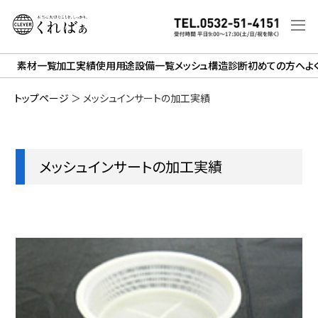
素材一覧
加工実績
使用用途
設備一覧
メッシュ構造診断
初めての方へ
よ
トップページ
＞
メッシュインサートの加工実績
メッシュインサートの加工実績