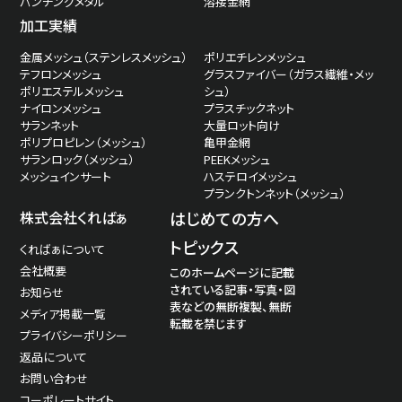
パンチングメタル
溶接金網
加工実績
金属メッシュ（ステンレスメッシュ）
ポリエチレンメッシュ
テフロンメッシュ
グラスファイバー（ガラス繊維・メッ
ポリエステルメッシュ
シュ）
ナイロンメッシュ
プラスチックネット
サランネット
大量ロット向け
ポリプロピレン（メッシュ）
亀甲金網
サランロック（メッシュ）
PEEKメッシュ
メッシュインサート
ハステロイメッシュ
プランクトンネット（メッシュ）
株式会社くればぁ
はじめての方へ
トピックス
くればぁについて
会社概要
このホームページに記載
されている記事・写真・図
お知らせ
表などの無断複製、無断
メディア掲載一覧
転載を禁じます
プライバシーポリシー
返品について
お問い合わせ
コーポレートサイト