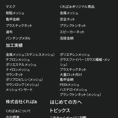
マスク
くればぁオリジナル商品
樹脂メッシュ
金属メッシュ
亀甲金網
安全ネット
プラスチックネット
プランクトンネット
濾布
スピーカーネット
パンチングメタル
溶接金網
加工実績
金属メッシュ（ステンレスメッシュ）
ポリエチレンメッシュ
テフロンメッシュ
グラスファイバー（ガラス繊維・メッ
ポリエステルメッシュ
シュ）
ナイロンメッシュ
プラスチックネット
サランネット
大量ロット向け
ポリプロピレン（メッシュ）
亀甲金網
サランロック（メッシュ）
PEEKメッシュ
メッシュインサート
ハステロイメッシュ
プランクトンネット（メッシュ）
株式会社くればぁ
はじめての方へ
トピックス
くればぁについて
会社概要
このホームページに記載