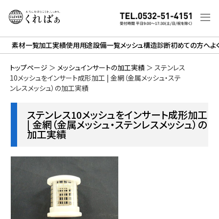
素材一覧
加工実績
使用用途
設備一覧
メッシュ構造診断
初めての方へ
よ
トップページ
＞
メッシュインサートの加工実績
＞
ステンレス
10メッシュをインサート成形加工 | 金網（金属メッシュ・ステ
ンレスメッシュ）の加工実績
ステンレス10メッシュをインサート成形加工
| 金網（金属メッシュ・ステンレスメッシュ）の
加工実績