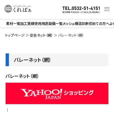
素材一覧
加工実績
使用用途
設備一覧
メッシュ構造診断
初めての方へ
よ
トップページ
＞
安全ネット（網）
＞
バレーネット（網）
バレーネット（網）
バレーネット（網）
｜