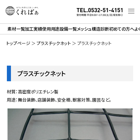
素材一覧
加工実績
使用用途
設備一覧
メッシュ構造診断
初めての方へ
よ
トップページ
＞
プラスチックネット
＞
プラスチックネット
プラスチックネット
材質：高密度ポリエチレン製
用途：舞台装飾、店舗装飾、安全柵、獣害対策、園芸など。