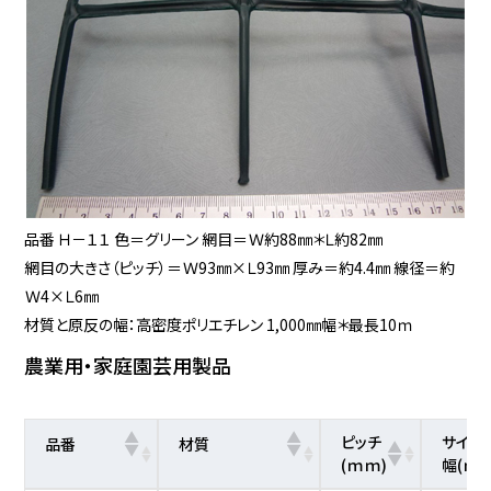
品番 Ｈ－１１ 色＝グリーン 網目＝Ｗ約88㎜＊Ｌ約82㎜
網目の大きさ（ピッチ）＝Ｗ93㎜×Ｌ93㎜ 厚み＝約4.4㎜ 線径＝約
Ｗ4×Ｌ6㎜
材質と原反の幅：高密度ポリエチレン 1,000㎜幅＊最長10ｍ
農業用・家庭園芸用製品
ピッチ
サイズ
品番
材質
(ｍｍ)
幅(ｍｍ