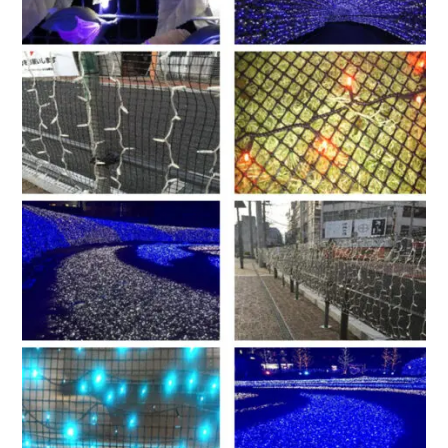
Ｈ０８
高密度ポリエチレン
35×34
1000×1
Ｈ０９
高密度ポリエチレン
35×34
1000×1
Ｈ１０
高密度ポリエチレン
67×64
1000×1