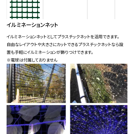
イルミネーションネット
Ｈ０５
高密度ポリエチレン
25×25
1000×1
イルミネーションネットとしてプラスチックネットを活用できます。
自由なレイアウトや大きさにカットできるプラスチックネットなら設
置も手軽にイルミネーションが飾りつけできます。
※電球は付属しておりません
Ｈ０６
高密度ポリエチレン
25×25
1000×1
Ｈ０７
高密度ポリエチレン
25×25
1000×1