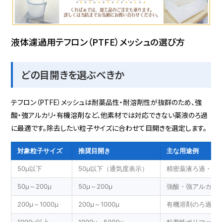
CLV-TN-0515-06
10
300
100
液体濾過用テフロン（PTFE）メッシュの選び方
PEEKメッシュ
600
100
36
どの目開きを選ぶべきか
CLV-TN-0515-07
18
300
100
テフロン（PTFE）メッシュは耐薬品性・耐溶剤性が抜群のため、強
酸・強アルカリ・有機溶剤など、他素材では対応できない薬液のろ過
ETFEテフロン
647
200
30
に最適です。除去したい粒子サイズに合わせて目開きを選定します。
CLV-TN-0515-08
4
300
100
対象粒子サイズ
推奨目開き
主な用途例
50μ以下
50μ以下（通気度表示）
精密薬液ろ過・半
耐熱テフロン
647
200
30
50μ～200μ
50μ～200μ
強酸・強アルカリ
CLV-TN-0515-09
4
600
100
200μ～1000μ
200μ～1000μ
有機溶剤のろ過・
耐熱テフロン
766
250
25
1000μ以上
1000μ～5000μ
粘着性ポリマーの