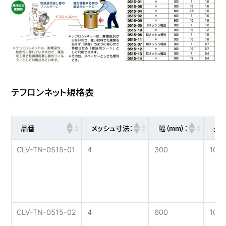
ETFEテフロン
303
120
60
耐熱テフロン
313
110
60
テフロンネット規格表
3.0
10.0
6
品番
メッシュ寸法：
幅（mm）：
長さ
ETFEテフロン
358
150
50
CLV-TN-0515-01
4
300
100
ETFEテフロン
420
260
38
CLV-TN-0515-02
4
600
100