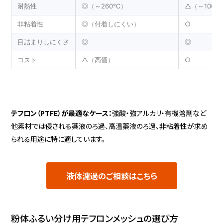
耐熱性
◎（～260℃）
△（～100
PVDFメッシュ
400/975
235/285
21/37
非粘着性
◎（付着しにくい）
○
目詰まりしにくさ
◎
◎
コスト
△（高価）
○
13 件中 1 から 13 まで表示
ETFEテフロン
1000
515
17
テフロン（PTFE）が最適なケース：
強酸・強アルカリ・有機溶剤など
他素材では侵される薬液のろ過、高温薬液のろ過、非粘着性が求め
PEEKメッシュ
1000
500
17
られる用途に特に適しています。
液体濾過のご相談はこちら
ETFEテフロン
1020
250
20
粉体ふるい分け用テフロンメッシュの選び方