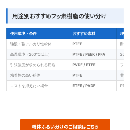
用途別おすすめフッ素樹脂の使い分け
使用環境・条件
おすすめ素材
理由
強酸・強アルカリ性粉体
PTFE
耐薬
高温環境（200℃以上）
PTFE / PEEK / PFA
26
引張強度が求められる用途
PVDF / ETFE
フッ
粘着性の高い粉体
PTFE
非粘
コストを抑えたい場合
ETFE / PVDF
PT
粉体ふるい分けのご相談はこちら