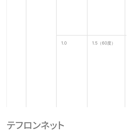
耐熱テフロン
204
50
100
1.0
1.5（60度）
1
PEEKメッシュ
220
71
86
耐熱テフロン
238
80
80
テフロンネット
4
7
ETFEテフロン
243
120
70