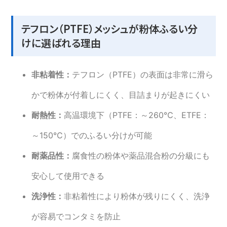
テフロン（PTFE）メッシュが粉体ふるい分
ETFEテフロン
1800
500
11
けに選ばれる理由
ETFEテフロン
2000
610
10
非粘着性：
テフロン（PTFE）の表面は非常に滑ら
かで粉体が付着しにくく、目詰まりが起きにくい
耐熱性：
高温環境下（PTFE：～260℃、ETFE：
ETFEテフロン
2140
400
10
～150℃）でのふるい分けが可能
耐薬品性：
腐食性の粉体や薬品混合粉の分級にも
安心して使用できる
41 件中 1 から 41 まで表示
洗浄性：
非粘着性により粉体が残りにくく、洗浄
が容易でコンタミを防止