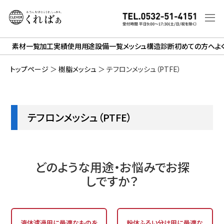
素材一覧
加工実績
使用用途
設備一覧
メッシュ構造診断
初めての方へ
よ
トップページ
＞
樹脂メッシュ
＞
テフロンメッシュ（PTFE）
テフロンメッシュ（PTFE）
どのような用途・お悩みでお探
しですか？
液体濾過用に最適なものを
粉体ふるい分け用に最適な