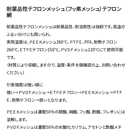
耐薬品性テフロンメッシュ（フッ素メッシュ）テフロン
網
耐薬品性テフロンメッシュは耐薬品性、耐溶剤性は抜群です。高温の
ふるい分けにも用いられ、
実用温度は、ＰＥＥＫメッシュ260℃、ＰＴＦＥ、PFA、耐熱テフロン
260℃、ＥＴＦＥテフロン150℃、ＰＶＤＦメッシュ120℃にて使用可能
です。
（材質により収縮しますので、温度・条件を御確認の上、お問い合わせ
ください。）
引張強度は強い順に
強い→ＰＶＤＦメッシュ→ＥＴＦＥテフロン→ＰＥＥＫメッシュ→ＰＴＦ
Ｅ、耐熱テフロン→弱いとなります。
ＰＥＥＫメッシュは濃度50％の硫酸、硝酸、フッ酸、酢酸、フレオンには
溶解します。
ＰＶＤＦメッシュは濃度50％の水酸化カリウム、アセトンと酢酸メチ