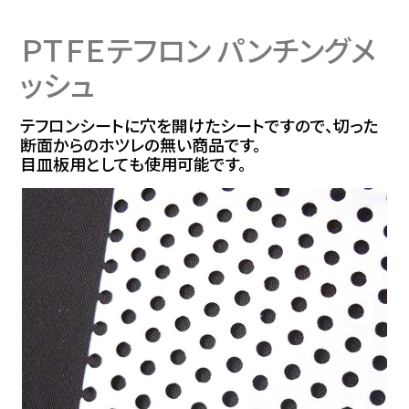
ＰＴＦＥテフロン パンチングメ
ッシュ
PVDFメッシュ
85
85
154
テフロンシートに穴を開けたシートですので、切った
断面からのホツレの無い商品です。
目皿板用としても使用可能です。
PEEKメッシュ
100
77
145
耐熱テフロン
134
35
150