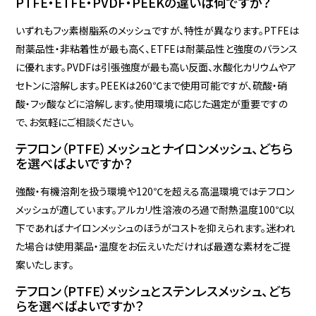
PTFE・ETFE・PVDF・PEEKの違いは何ですか？
いずれもフッ素樹脂系のメッシュですが、特性が異なります。PTFEは
耐薬品性・非粘着性が最も高く、ETFEは耐薬品性と強度のバランス
に優れます。PVDFは引張強度が最も高い反面、水酸化カリウムやア
セトンに溶解します。PEEKは260℃まで使用可能ですが、硫酸・硝
酸・フッ酸などに溶解します。使用環境に応じた選定が重要ですの
で、お気軽にご相談ください。
テフロン（PTFE）メッシュとナイロンメッシュ、どちら
を選べばよいですか？
強酸・有機溶剤を扱う環境や120℃を超える高温環境ではテフロン
メッシュが適しています。アルカリ性溶液のろ過で耐熱温度100℃以
下であればナイロンメッシュのほうがコストを抑えられます。迷われ
た場合は使用薬品・温度をお伝えいただければ最適な素材をご提
案いたします。
テフロン（PTFE）メッシュとステンレスメッシュ、どち
らを選べばよいですか？