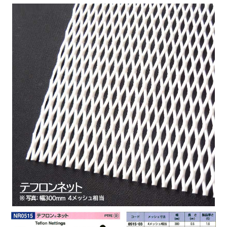
ETFEテフロン
250
152
64
1.5
3.5
2
ETFEテフロン
300
215
51
PEEKメッシュ
300
200
48
2.0
3.2（60度）
3