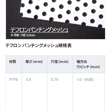
耐熱テフロン
144
110
100
耐熱テフロン
158
160
80
テフロン パンチングメッシュ規格表
材質
厚さ（ｍｍ）
穴径（ｍｍ）
幅方向
耐熱テフロン
174
80
100
穴ピッチ（ｍｍ）
PTFE
0.5
0.75
1.0（60度）
1
ETFEテフロン
197
120
80