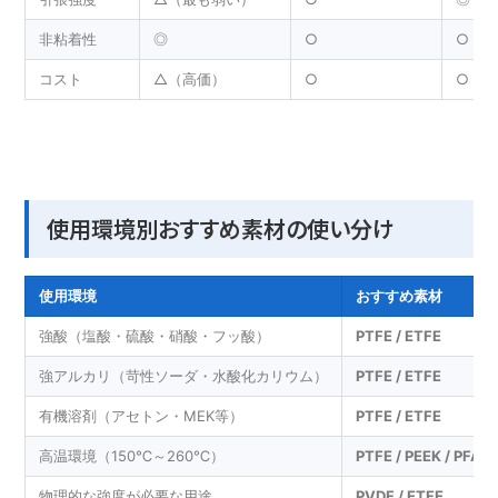
非粘着性
◎
○
○
コスト
△（高価）
○
○
使用環境別おすすめ素材の使い分け
使用環境
おすすめ素材
強酸（塩酸・硫酸・硝酸・フッ酸）
PTFE / ETFE
強アルカリ（苛性ソーダ・水酸化カリウム）
PTFE / ETFE
有機溶剤（アセトン・MEK等）
PTFE / ETFE
高温環境（150℃～260℃）
PTFE / PEEK / PFA
物理的な強度が必要な用途
PVDF / ETFE