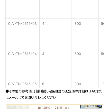
5.0
7.0（60度）
7
PEEKメッシュ
425
400
30
CLV-TN-0515-03
4
300
500
ETFEテフロン
435
200
40
CLV-TN-0515-04
4
600
500
ETFEテフロン
500
280
33
CLV-TN-0515-05
6
300
100
●その他の参考値、引張強さ、破裂強さの測定値の詳細は、FAXまた
はメールにてお問い合わせください。
ETFEテフロン
590
275
29