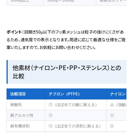
CLV-TN-0515-10
6
300
100
PEEKメッシュ
800
400
20
ポイント：
目開き50μ以下のフッ素メッシュは粒子の抜けにくさがあ
るため、通気度での表示となります。用途に応じて最適な仕様をご提
案いたしますので、お気軽にお問い合わせください。
CLV-TN-0515-11
10
300
100
ETFEテフロン
850
275
23
他素材（ナイロン・PE・PP・ステンレス）との
比較
比較項目
テフロン（PTFE）
ナイロン（P
CLV-TN-0515-12
18
300
100
PVDFメッシュ
860
410
20
耐酸性
◎（ほぼ全ての酸に耐える）
△（強酸に
耐アルカリ性
◎
◎
耐有機溶剤
◎（ほぼ全ての溶剤に耐える）
○
CLV-TN-0515-13
43
300
100