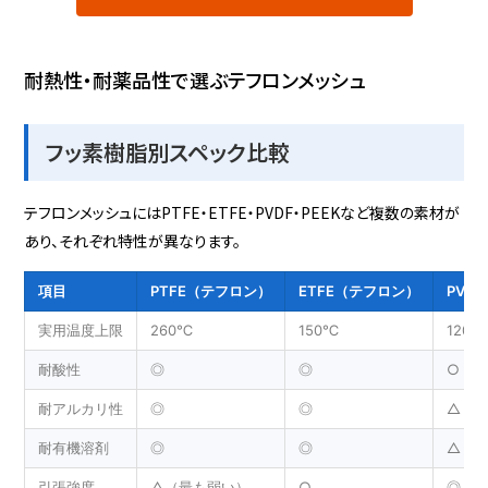
耐熱性・耐薬品性で選ぶテフロンメッシュ
フッ素樹脂別スペック比較
テフロンメッシュにはPTFE・ETFE・PVDF・PEEKなど複数の素材が
あり、それぞれ特性が異なります。
項目
PTFE（テフロン）
ETFE（テフロン）
PVDF
実用温度上限
260℃
150℃
120℃
耐酸性
◎
◎
○
耐アルカリ性
◎
◎
△（
耐有機溶剤
◎
◎
△（
引張強度
△（最も弱い）
○
◎（