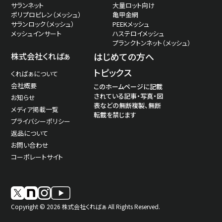
サランネット
大量ロット向け
ポリプロピレン（メッシュ）
亀甲金網
サランロック（メッシュ）
PEEKメッシュ
15285229-m
60
50
229
メッシュインサート
ハステロイメッシュ
プランクトンネット（メッシュ）
株式会社くればぁ
はじめての方へ
トピックス
くればぁについて
会社概要
10875229-m
68
44
229
このホームページに記載
されている記事・写真・図
お知らせ
表などの無断複製、無断
メディア掲載一覧
転載を禁じます
プライバシーポリシー
返品について
お問い合わせ
15253254-m
70
30
254
コーポレートサイト
Copyright © 2026 株式会社くればぁ All Rights Reserved.
248140157-m
75
80
157