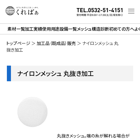
素材一覧
加工実績
使用用途
設備一覧
メッシュ構造診断
初めての方へ
よ
トップページ
＞
加工品（既成品）販売
＞
ナイロンメッシュ 丸
抜き加工
ナイロンメッシュ 丸抜き加工
丸抜きメッシュ。端の糸が解れる場合が