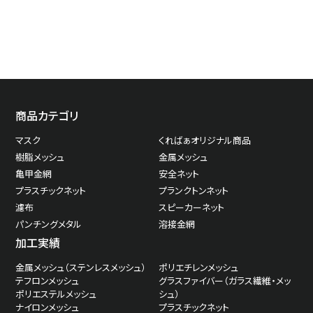
10881267-m
50
44
267
10870279-m
52
38
279
商品カテゴリ
マスク
くればぁオリジナル商品
樹脂メッシュ
金属メッシュ
亀甲金網
安全ネット
15252305-m
55
30
305
プラスチックネット
プランクトンネット
濾布
スピーカーネット
パンチングメタル
溶接金網
加工実績
10881254-m
56
44
254
金属メッシュ（ステンレスメッシュ）
ポリエチレンメッシュ
テフロンメッシュ
グラスファイバー（ガラス繊維・メッ
ポリエステルメッシュ
シュ）
ナイロンメッシュ
プラスチックネット