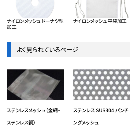
22464368-m
30
37
368
ナイロンメッシュ ドーナツ型
ナイロンメッシュ 平袋加工
加工
15268381-m
31
37
381
よく見られているページ
10868356-m
32
37
356
ステンレスメッシュ（金網・
ステンレス SUS304 パンチ
ステンレス網）
ングメッシュ
24850381-m
34
30
381