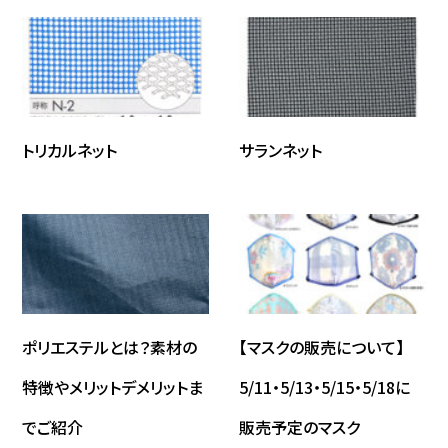
10053356-m
38
30
356
トリカルネット
サランネット
10874330-m
40
38
330
10860305-m
45
35
305
ポリエステルとは？素材の
【マスクの販売について】
特徴やメリットデメリットま
5/11・5/13・5/15・5/18に
でご紹介
販売予定のマスク