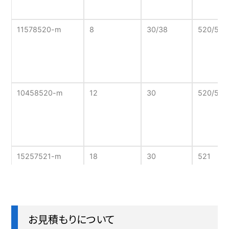
11578520-m
8
30/38
520/560
10458520-m
12
30
520/560
15257521-m
18
30
521
お見積もりについて
10865508-m
21
30
508