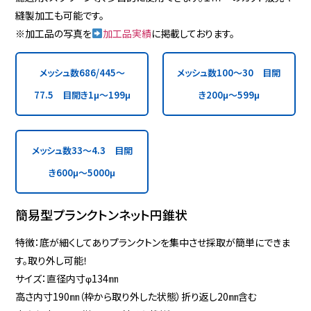
縫製加工も可能です。
※加工品の写真を
加工品実績
に掲載しております。
メッシュ数686/445～
メッシュ数100～30 目開
77.5 目開き1μ～199μ
き200μ～599μ
メッシュ数33～4.3 目開
き600μ～5000μ
簡易型プランクトンネット円錐状
特徴：底が細くしてありプランクトンを集中させ採取が簡単にできま
す。取り外し可能！
サイズ：直径内寸φ134㎜
高さ内寸190㎜（枠から取り外した状態）折り返し20㎜含む