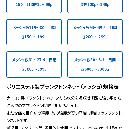
150 目開き1μ～99μ
開き100μ～149μ
メッシュ数119～80 目開
メッシュ数94～49.5 目開
き150μ～199μ
き200μ～299μ
メッシュ数61～27.4 目開
メッシュ数30～5.1 目開
き300μ～599μ
き600μ～5000μ
ポリエステル製プランクトンネット（メッシュ）規格表
ナイロン製プランクトンネットよりも水分を吸収せず酸に強い事から
海水でのプランクトン採取に用いられます。
また安価で目合いの精度・糸の強度が高い平織・綾織りのプランクト
ンネットです。
濾過用、スクリーン等、多目的に使用できます。１ｍ～のカット販売や