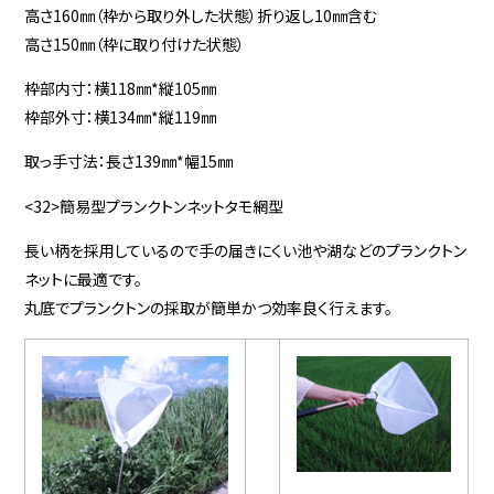
高さ160㎜（枠から取り外した状態）折り返し10㎜含む
高さ150㎜（枠に取り付けた状態）
枠部内寸：横118㎜*縦105㎜
枠部外寸：横134㎜*縦119㎜
取っ手寸法：長さ139㎜*幅15㎜
<32>簡易型プランクトンネットタモ網型
長い柄を採用しているので手の届きにくい池や湖などのプランクトン
ネットに最適です。
丸底でプランクトンの採取が簡単かつ効率良く行えます。