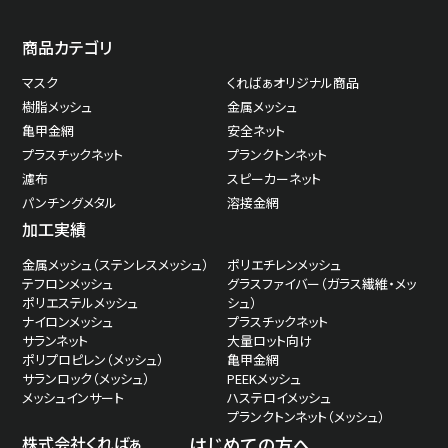
商品カテゴリ
マスク
くればぁオリジナル商品
樹脂メッシュ
金属メッシュ
亀甲金網
安全ネット
プラスチックネット
プランクトンネット
濾布
スピーカーネット
パンチングメタル
溶接金網
加工実績
金属メッシュ（ステンレスメッシュ）
ポリエチレンメッシュ
テフロンメッシュ
グラスファイバー（ガラス繊維・メッ
ポリエステルメッシュ
シュ）
ナイロンメッシュ
プラスチックネット
サランネット
大量ロット向け
ポリプロピレン（メッシュ）
亀甲金網
サランロック（メッシュ）
PEEKメッシュ
メッシュインサート
ハステロイメッシュ
プランクトンネット（メッシュ）
株式会社くればぁ
はじめての方へ