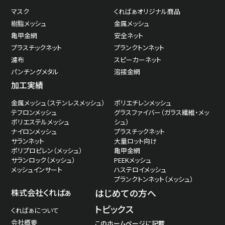
マスク
くればぁオリジナル商品
樹脂メッシュ
金属メッシュ
亀甲金網
安全ネット
プラスチックネット
プランクトンネット
濾布
スピーカーネット
パンチングメタル
溶接金網
加工実績
金属メッシュ（ステンレスメッシュ）
ポリエチレンメッシュ
テフロンメッシュ
グラスファイバー（ガラス繊維・メッ
ポリエステルメッシュ
シュ）
ナイロンメッシュ
プラスチックネット
サランネット
大量ロット向け
ポリプロピレン（メッシュ）
亀甲金網
サランロック（メッシュ）
PEEKメッシュ
メッシュインサート
ハステロイメッシュ
プランクトンネット（メッシュ）
株式会社くればぁ
はじめての方へ
トピックス
くればぁについて
会社概要
このホームページに記載