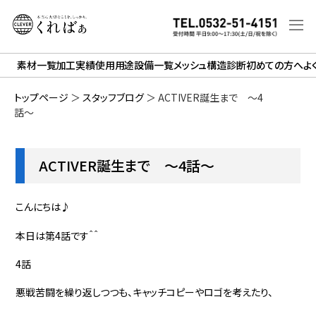
素材一覧
加工実績
使用用途
設備一覧
メッシュ構造診断
初めての方へ
よ
トップページ
＞
スタッフブログ
＞
ACTIVER誕生まで ～4
話～
ACTIVER誕生まで ～4話～
こんにちは♪
本日は第4話です＾＾
4話
悪戦苦闘を繰り返しつつも、キャッチコピーやロゴを考えたり、