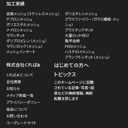
加工実績
金属メッシュ（ステンレスメッシュ）
ポリエチレンメッシュ
テフロンメッシュ
グラスファイバー（ガラス繊維・メッ
ポリエステルメッシュ
シュ）
ナイロンメッシュ
プラスチックネット
サランネット
大量ロット向け
ポリプロピレン（メッシュ）
亀甲金網
サランロック（メッシュ）
PEEKメッシュ
メッシュインサート
ハステロイメッシュ
プランクトンネット（メッシュ）
株式会社くればぁ
はじめての方へ
トピックス
くればぁについて
会社概要
このホームページに記載
されている記事・写真・図
お知らせ
表などの無断複製、無断
メディア掲載一覧
転載を禁じます
プライバシーポリシー
返品について
お問い合わせ
コーポレートサイト