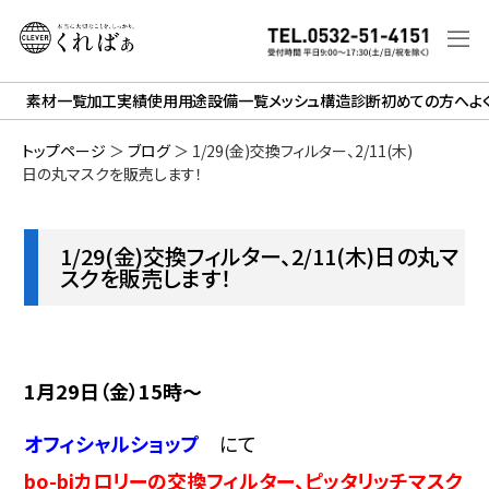
素材一覧
加工実績
使用用途
設備一覧
メッシュ構造診断
初めての方へ
よ
トップページ
＞
ブログ
＞
1/29(金)交換フィルター、2/11(木)
日の丸マスクを販売します！
1/29(金)交換フィルター、2/11(木)日の丸マ
スクを販売します！
1月29日（金）15時～
オフィシャルショップ
にて
bo-biカロリーの交換フィルター、ピッタリッチマスク