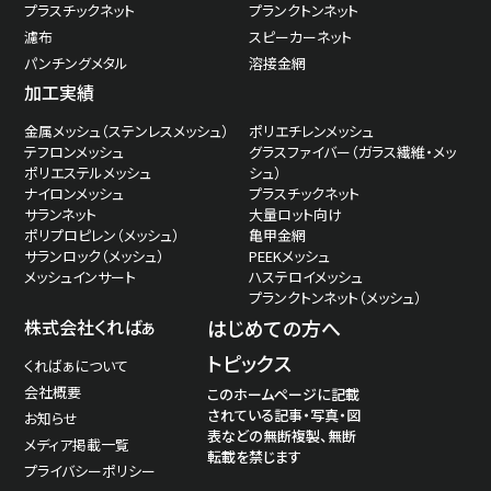
プラスチックネット
プランクトンネット
濾布
スピーカーネット
パンチングメタル
溶接金網
加工実績
金属メッシュ（ステンレスメッシュ）
ポリエチレンメッシュ
テフロンメッシュ
グラスファイバー（ガラス繊維・メッ
ポリエステルメッシュ
シュ）
ナイロンメッシュ
プラスチックネット
サランネット
大量ロット向け
ポリプロピレン（メッシュ）
亀甲金網
サランロック（メッシュ）
PEEKメッシュ
メッシュインサート
ハステロイメッシュ
プランクトンネット（メッシュ）
株式会社くればぁ
はじめての方へ
トピックス
くればぁについて
会社概要
このホームページに記載
されている記事・写真・図
お知らせ
表などの無断複製、無断
メディア掲載一覧
転載を禁じます
プライバシーポリシー