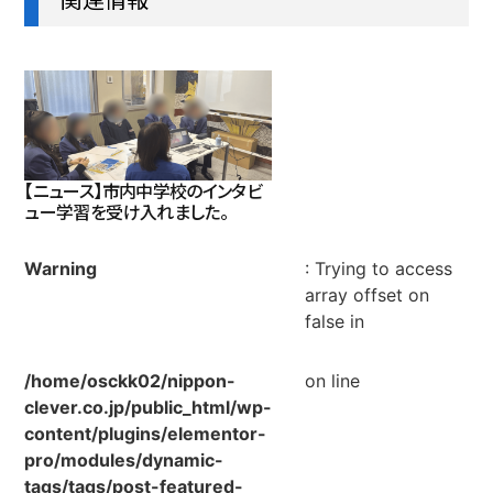
【ニュース】市内中学校のインタビ
ュー学習を受け入れました。
Warning
: Trying to access
array offset on
false in
/home/osckk02/nippon-
on line
clever.co.jp/public_html/wp-
content/plugins/elementor-
pro/modules/dynamic-
tags/tags/post-featured-