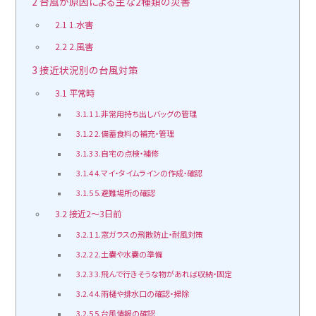
2
台風が原因による主な2種類の災害
2.1
1.水害
2.2
2.風害
3
接近状況別の台風対策
3.1
平常時
3.1.1
1.非常用持ち出しバッグの管理
3.1.2
2.備蓄食料の補充・管理
3.1.3
3.自宅の点検・補修
3.1.4
4.マイ・タイムラインの作成・確認
3.1.5
5.避難場所の確認
3.2
接近2～3日前
3.2.1
1.窓ガラスの飛散防止・耐風対策
3.2.2
2.土嚢や水嚢の準備
3.2.3
3.飛んで行きそうな物があれば収納・固定
3.2.4
4.雨樋や排水口の確認・掃除
3.2.5
5.台風情報の確認