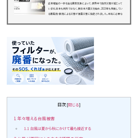
近年増加の一歩を辿る異常気象によって、世界中で自然災害が起こって
います。日本も例外ではなく、東日本大震災を始め、2023年も頻発してい
る暴風雨・豪雨による災害が激震災害に指定されました。本当に必要な
防災グッズをご存じでしょうか？本記事では、もしもの時に必要なもの
を、目的別やおすすめグッズも併せて解説...
目次
[
閉じる
]
1
年々増える台風被害
1.1
台風は夏から秋にかけて最も接近する