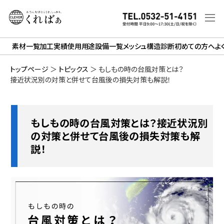
素材一覧
加工実績
使用用途
設備一覧
メッシュ構造診断
初めての方へ
よ
トップページ
＞
トピックス
＞
もしもの時の台風対策とは？
接近状況別の対策と併せて台風後の損失対策も解説！
もしもの時の台風対策とは？接近状況別
の対策と併せて台風後の損失対策も解
説！