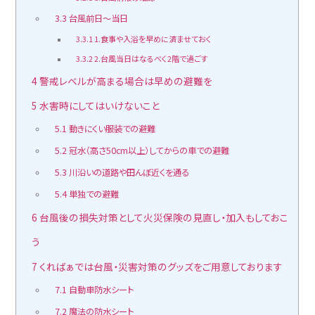
3.3
台風前日～当日
3.3.1
1.食事や入浴を早めに済ませておく
3.3.2
2.台風当日はなるべく2階で過ごす
4
警戒レベルが高まる場合は早めの避難を
5
水害時にしてはいけないこと
5.1
動きにくい服装での避難
5.2
冠水（高さ50cm以上）してからの車での避難
5.3
川沿いの道路や田んぼ近くを通る
5.4
単独での避難
6
台風後の損失対策として火災保険の見直し・加入もしておこ
う
7
くればぁでは台風・災害対策のグッズをご用意しております
7.1
自動車防水シート
7.2
魔法の防水シート