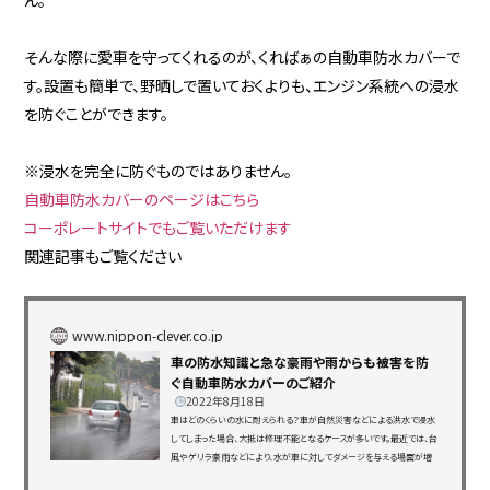
ん。
そんな際に愛車を守ってくれるのが、くればぁの自動車防水カバーで
す。設置も簡単で、野晒しで置いておくよりも、エンジン系統への浸水
を防ぐことができます。
※浸水を完全に防ぐものではありません。
自動車防水カバーのページはこちら
コーポレートサイトでもご覧いただけます
関連記事もご覧ください
www.nippon-clever.co.jp
車の防水知識と急な豪雨や雨からも被害を防
ぐ自動車防水カバーのご紹介
2022年8月18日
車はどのくらいの水に耐えられる？車が自然災害などによる洪水で浸水
してしまった場合、大抵は修理不能となるケースが多いです。最近では、台
風やゲリラ豪雨などにより、水が車に対してダメージを与える場面が増
えてきました。では、どの程度の水であれば、車は耐えられるのでしょう