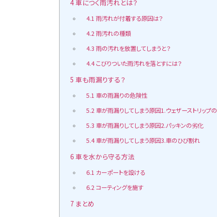
4
車につく雨汚れとは？
4.1
雨汚れが付着する原因は？
4.2
雨汚れの種類
4.3
雨の汚れを放置してしまうと？
4.4
こびりついた雨汚れを落とすには？
5
車も雨漏りする？
5.1
車の雨漏りの危険性
5.2
車が雨漏りしてしまう原因1.ウェザーストリップ
5.3
車が雨漏りしてしまう原因2.パッキンの劣化
5.4
車が雨漏りしてしまう原因3.車のひび割れ
6
車を水から守る方法
6.1
カーポートを設ける
6.2
コーティングを施す
7
まとめ