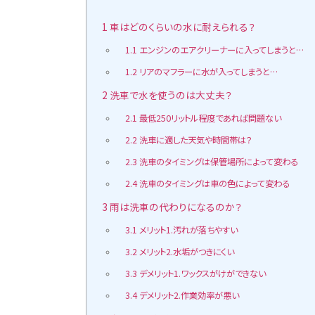
1
車はどのくらいの水に耐えられる？
1.1
エンジンのエアクリーナーに入ってしまうと…
1.2
リアのマフラーに水が入ってしまうと…
2
洗車で水を使うのは大丈夫？
2.1
最低250リットル程度であれば問題ない
2.2
洗車に適した天気や時間帯は？
2.3
洗車のタイミングは保管場所によって変わる
2.4
洗車のタイミングは車の色によって変わる
3
雨は洗車の代わりになるのか？
3.1
メリット1.汚れが落ちやすい
3.2
メリット2.水垢がつきにくい
3.3
デメリット1.ワックスがけができない
3.4
デメリット2.作業効率が悪い