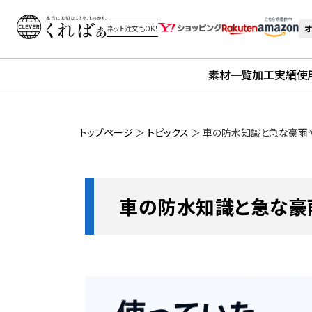
オ
ネット注文もOK！
素材一覧
加工実績
使
トップページ
＞
トピックス
＞
車の防水知識と急な豪雨
車の防水知識と急な豪