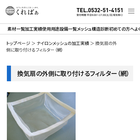
素材一覧
加工実績
使用用途
設備一覧
メッシュ構造診断
初めての方へ
よ
トップページ
＞
ナイロンメッシュの加工実績
＞
換気扇の外
側に取り付けるフィルター（網）
換気扇の外側に取り付けるフィルター（網）