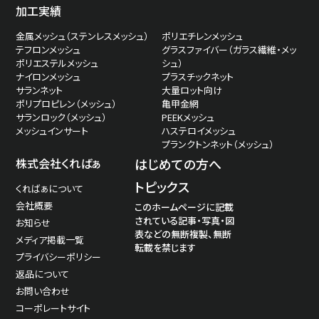
加工実績
金属メッシュ（ステンレスメッシュ）
ポリエチレンメッシュ
テフロンメッシュ
グラスファイバー（ガラス繊維・メッ
ポリエステルメッシュ
シュ）
ナイロンメッシュ
プラスチックネット
サランネット
大量ロット向け
ポリプロピレン（メッシュ）
亀甲金網
サランロック（メッシュ）
PEEKメッシュ
メッシュインサート
ハステロイメッシュ
プランクトンネット（メッシュ）
株式会社くればぁ
はじめての方へ
トピックス
くればぁについて
会社概要
このホームページに記載
されている記事・写真・図
お知らせ
表などの無断複製、無断
メディア掲載一覧
転載を禁じます
プライバシーポリシー
返品について
お問い合わせ
コーポレートサイト