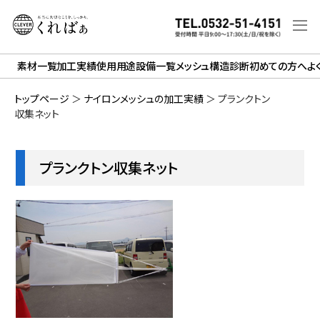
素材一覧
加工実績
使用用途
設備一覧
メッシュ構造診断
初めての方へ
よ
トップページ
＞
ナイロンメッシュの加工実績
＞
プランクトン
収集ネット
プランクトン収集ネット