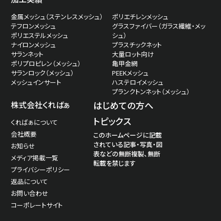
金属メッシュ（ステンレスメッシュ）
ポリエチレンメッシュ
テフロンメッシュ
グラスファイバー（ガラス繊維・メッ
ポリエステルメッシュ
シュ）
ナイロンメッシュ
プラスチックネット
サランネット
大量ロット向け
ポリプロピレン（メッシュ）
亀甲金網
サランロック（メッシュ）
PEEKメッシュ
メッシュインサート
ハステロイメッシュ
プランクトンネット（メッシュ）
株式会社くればぁ
はじめての方へ
トピックス
くればぁについて
会社概要
このホームページに記載
されている記事・写真・図
お知らせ
表などの無断複製、無断
メディア掲載一覧
転載を禁じます
プライバシーポリシー
返品について
お問い合わせ
コーポレートサイト