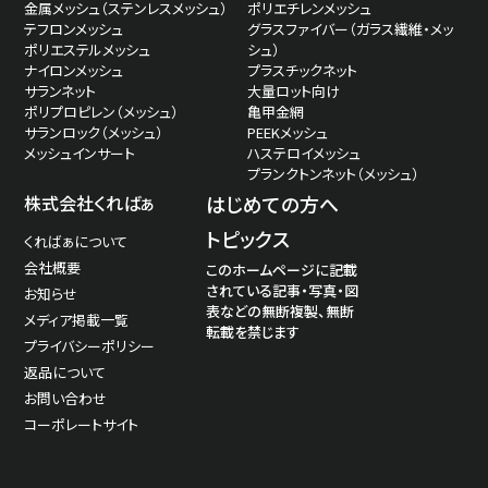
金属メッシュ（ステンレスメッシュ）
ポリエチレンメッシュ
テフロンメッシュ
グラスファイバー（ガラス繊維・メッ
ポリエステルメッシュ
シュ）
ナイロンメッシュ
プラスチックネット
サランネット
大量ロット向け
ポリプロピレン（メッシュ）
亀甲金網
サランロック（メッシュ）
PEEKメッシュ
メッシュインサート
ハステロイメッシュ
プランクトンネット（メッシュ）
株式会社くればぁ
はじめての方へ
トピックス
くればぁについて
会社概要
このホームページに記載
されている記事・写真・図
お知らせ
表などの無断複製、無断
メディア掲載一覧
転載を禁じます
プライバシーポリシー
返品について
お問い合わせ
コーポレートサイト