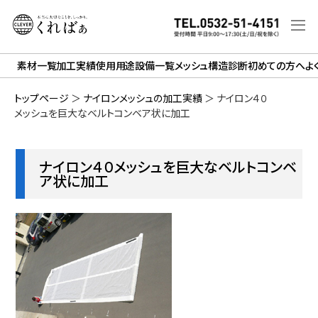
素材一覧
加工実績
使用用途
設備一覧
メッシュ構造診断
初めての方へ
よ
トップページ
＞
ナイロンメッシュの加工実績
＞
ナイロン４０
メッシュを巨大なベルトコンベア状に加工
ナイロン４０メッシュを巨大なベルトコンベ
ア状に加工