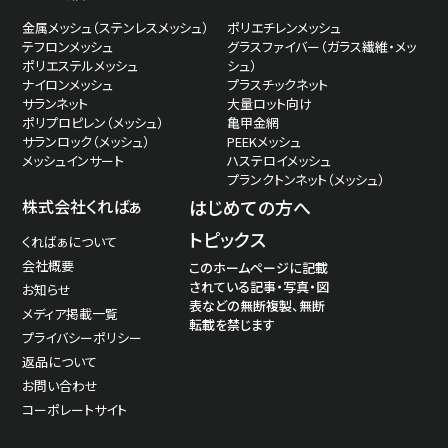
金属メッシュ（ステンレスメッシュ）
ポリエチレンメッシュ
テフロンメッシュ
グラスファイバー（ガラス繊維・メッ
ポリエステルメッシュ
シュ）
ナイロンメッシュ
プラスチックネット
サランネット
大量ロット向け
ポリプロピレン（メッシュ）
亀甲金網
サランロック（メッシュ）
PEEKメッシュ
メッシュインサート
ハステロイメッシュ
プランクトンネット（メッシュ）
株式会社くればぁ
はじめての方へ
トピックス
くればぁについて
会社概要
このホームページに記載
されている記事・写真・図
お知らせ
表などの無断複製、無断
メディア掲載一覧
転載を禁じます
プライバシーポリシー
返品について
お問い合わせ
コーポレートサイト