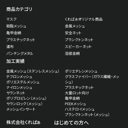
商品カテゴリ
マスク
くればぁオリジナル商品
樹脂メッシュ
金属メッシュ
亀甲金網
安全ネット
プラスチックネット
プランクトンネット
濾布
スピーカーネット
パンチングメタル
溶接金網
加工実績
金属メッシュ（ステンレスメッシュ）
ポリエチレンメッシュ
テフロンメッシュ
グラスファイバー（ガラス繊維・メッ
ポリエステルメッシュ
シュ）
ナイロンメッシュ
プラスチックネット
サランネット
大量ロット向け
ポリプロピレン（メッシュ）
亀甲金網
サランロック（メッシュ）
PEEKメッシュ
メッシュインサート
ハステロイメッシュ
プランクトンネット（メッシュ）
株式会社くればぁ
はじめての方へ