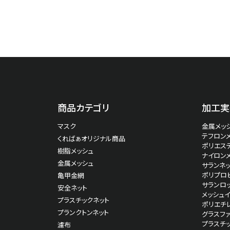
商品カテゴリ
加工実
マスク
金属メッシ
テフロン
くればぁオリジナル商品
ポリエス
樹脂メッシュ
ナイロン
金属メッシュ
サランネッ
ポリプロピ
亀甲金網
サランロッ
安全ネット
メッシュ
プラスチックネット
ポリエチ
プランクトンネット
グラスファ
プラスチ
濾布