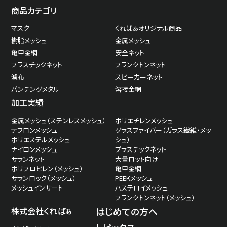
商品カテゴリ
マスク
くればぁオリジナル商品
樹脂メッシュ
金属メッシュ
亀甲金網
安全ネット
プラスチックネット
プランクトンネット
濾布
スピーカーネット
パンチングメタル
溶接金網
加工実績
金属メッシュ（ステンレスメッシュ）
ポリエチレンメッシュ
テフロンメッシュ
グラスファイバー（ガラス繊維・メッ
ポリエステルメッシュ
シュ）
ナイロンメッシュ
プラスチックネット
サランネット
大量ロット向け
ポリプロピレン（メッシュ）
亀甲金網
サランロック（メッシュ）
PEEKメッシュ
メッシュインサート
ハステロイメッシュ
プランクトンネット（メッシュ）
株式会社くればぁ
はじめての方へ