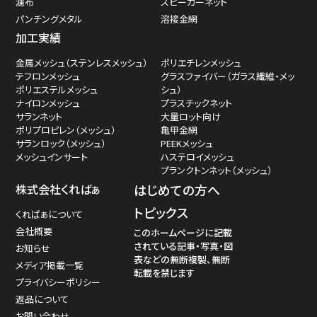
濾布
スピーカーネット
パンチングメタル
溶接金網
加工実績
金属メッシュ（ステンレスメッシュ）
ポリエチレンメッシュ
テフロンメッシュ
グラスファイバー（ガラス繊維・メッ
ポリエステルメッシュ
シュ）
ナイロンメッシュ
プラスチックネット
サランネット
大量ロット向け
ポリプロピレン（メッシュ）
亀甲金網
サランロック（メッシュ）
PEEKメッシュ
メッシュインサート
ハステロイメッシュ
プランクトンネット（メッシュ）
株式会社くればぁ
はじめての方へ
トピックス
くればぁについて
会社概要
このホームページに記載
されている記事・写真・図
お知らせ
表などの無断複製、無断
メディア掲載一覧
転載を禁じます
プライバシーポリシー
返品について
お問い合わせ