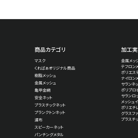
商品カテゴリ
加工実
マスク
金属メッシ
テフロン
くればぁオリジナル商品
ポリエス
樹脂メッシュ
ナイロン
金属メッシュ
サランネッ
ポリプロピ
亀甲金網
サランロッ
安全ネット
メッシュ
プラスチックネット
ポリエチ
プランクトンネット
グラスファ
プラスチ
濾布
スピーカーネット
パンチングメタル