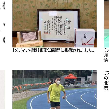
【メディア掲載】東愛知新聞に掲載されました。
【
用
第
【
の
北
第