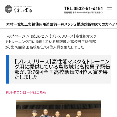
素材一覧
加工実績
使用用途
設備一覧
メッシュ構造診断
初めての方へ
よ
トップページ
＞
お知らせ
＞
【プレスリリース】高性能マスク
をトレーニング用に提供している鳥取城北高校男子駅伝部
が、第76回全国高校駅伝で4位入賞を果たしました
【プレスリリース】高性能マスクをトレーニン
グ用に提供している鳥取城北高校男子駅伝
部が、第76回全国高校駅伝で4位入賞を果
たしました
PDFダウンロードはこちら