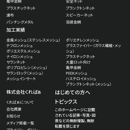
亀甲金網
安全ネット
プラスチックネット
プランクトンネット
濾布
スピーカーネット
パンチングメタル
溶接金網
加工実績
金属メッシュ（ステンレスメッシュ）
ポリエチレンメッシュ
テフロンメッシュ
グラスファイバー（ガラス繊維・メッ
ポリエステルメッシュ
シュ）
ナイロンメッシュ
プラスチックネット
サランネット
大量ロット向け
ポリプロピレン（メッシュ）
亀甲金網
サランロック（メッシュ）
PEEKメッシュ
メッシュインサート
ハステロイメッシュ
プランクトンネット（メッシュ）
株式会社くればぁ
はじめての方へ
トピックス
くればぁについて
会社概要
このホームページに記載
されている記事・写真・図
お知らせ
表などの無断複製、無断
メディア掲載一覧
転載を禁じます
プライバシーポリシー