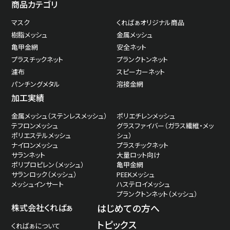
商品カテゴリ
マスク
くればぁオリジナル商品
樹脂メッシュ
金属メッシュ
亀甲金網
安全ネット
プラスチックネット
プランクトンネット
濾布
スピーカーネット
パンチングメタル
溶接金網
加工実績
金属メッシュ（ステンレスメッシュ）
ポリエチレンメッシュ
テフロンメッシュ
グラスファイバー（ガラス繊維・メッ
ポリエステルメッシュ
シュ）
ナイロンメッシュ
プラスチックネット
サランネット
大量ロット向け
ポリプロピレン（メッシュ）
亀甲金網
サランロック（メッシュ）
PEEKメッシュ
メッシュインサート
ハステロイメッシュ
プランクトンネット（メッシュ）
株式会社くればぁ
はじめての方へ
トピックス
くればぁについて