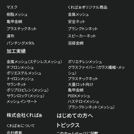
マスク
くればぁオリジナル商品
樹脂メッシュ
金属メッシュ
亀甲金網
安全ネット
プラスチックネット
プランクトンネット
濾布
スピーカーネット
パンチングメタル
溶接金網
加工実績
金属メッシュ（ステンレスメッシュ）
ポリエチレンメッシュ
テフロンメッシュ
グラスファイバー（ガラス繊維・メッ
ポリエステルメッシュ
シュ）
ナイロンメッシュ
プラスチックネット
サランネット
大量ロット向け
ポリプロピレン（メッシュ）
亀甲金網
サランロック（メッシュ）
PEEKメッシュ
メッシュインサート
ハステロイメッシュ
プランクトンネット（メッシュ）
株式会社くればぁ
はじめての方へ
トピックス
くればぁについて
会社概要
このホームページに記載