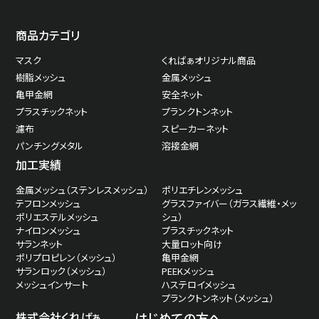
商品カテゴリ
マスク
くればぁオリジナル商品
樹脂メッシュ
金属メッシュ
亀甲金網
安全ネット
プラスチックネット
プランクトンネット
濾布
スピーカーネット
パンチングメタル
溶接金網
加工実績
金属メッシュ（ステンレスメッシュ）
ポリエチレンメッシュ
テフロンメッシュ
グラスファイバー（ガラス繊維・メッ
ポリエステルメッシュ
シュ）
ナイロンメッシュ
プラスチックネット
サランネット
大量ロット向け
ポリプロピレン（メッシュ）
亀甲金網
サランロック（メッシュ）
PEEKメッシュ
メッシュインサート
ハステロイメッシュ
プランクトンネット（メッシュ）
株式会社くればぁ
はじめての方へ