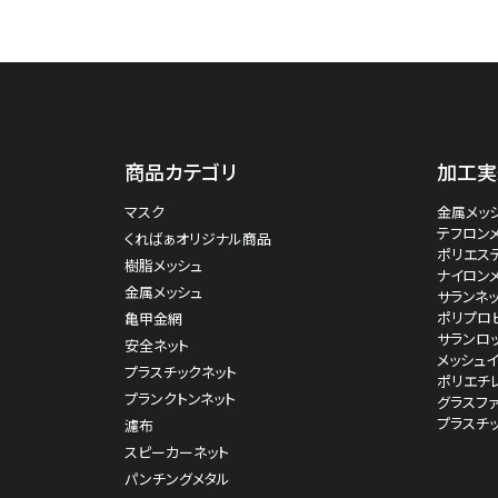
商品カテゴリ
加工実
マスク
金属メッシ
テフロン
くればぁオリジナル商品
ポリエス
樹脂メッシュ
ナイロン
金属メッシュ
サランネッ
ポリプロピ
亀甲金網
サランロッ
安全ネット
メッシュ
プラスチックネット
ポリエチ
プランクトンネット
グラスファ
プラスチ
濾布
スピーカーネット
パンチングメタル