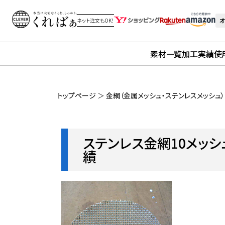
オ
ネット注文もOK！
素材一覧
加工実績
使
トップページ
＞
金網（金属メッシュ・ステンレスメッシュ
ステンレス金網10メッシ
績