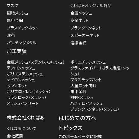
マスク
くればぁオリジナル商品
樹脂メッシュ
金属メッシュ
亀甲金網
安全ネット
プラスチックネット
プランクトンネット
濾布
スピーカーネット
パンチングメタル
溶接金網
加工実績
金属メッシュ（ステンレスメッシュ）
ポリエチレンメッシュ
テフロンメッシュ
グラスファイバー（ガラス繊維・メッ
ポリエステルメッシュ
シュ）
ナイロンメッシュ
プラスチックネット
サランネット
大量ロット向け
ポリプロピレン（メッシュ）
亀甲金網
サランロック（メッシュ）
PEEKメッシュ
メッシュインサート
ハステロイメッシュ
プランクトンネット（メッシュ）
株式会社くればぁ
はじめての方へ
トピックス
くればぁについて
会社概要
このホームページに記載