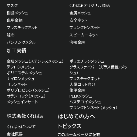
マスク
くればぁオリジナル商品
樹脂メッシュ
金属メッシュ
亀甲金網
安全ネット
プラスチックネット
プランクトンネット
濾布
スピーカーネット
パンチングメタル
溶接金網
加工実績
金属メッシュ（ステンレスメッシュ）
ポリエチレンメッシュ
テフロンメッシュ
グラスファイバー（ガラス繊維・メッ
ポリエステルメッシュ
シュ）
ナイロンメッシュ
プラスチックネット
サランネット
大量ロット向け
ポリプロピレン（メッシュ）
亀甲金網
サランロック（メッシュ）
PEEKメッシュ
メッシュインサート
ハステロイメッシュ
プランクトンネット（メッシュ）
株式会社くればぁ
はじめての方へ
トピックス
くればぁについて
会社概要
このホームページに記載