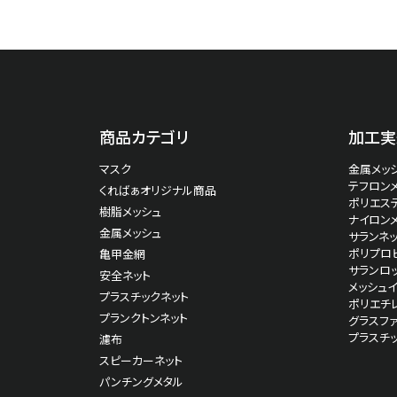
商品カテゴリ
加工実
マスク
金属メッシ
テフロン
くればぁオリジナル商品
ポリエス
樹脂メッシュ
ナイロン
金属メッシュ
サランネッ
ポリプロピ
亀甲金網
サランロッ
安全ネット
メッシュ
プラスチックネット
ポリエチ
プランクトンネット
グラスファ
プラスチ
濾布
スピーカーネット
パンチングメタル