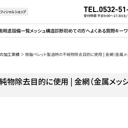
フィシャルショップ
用用途
設備一覧
メッシュ構造診断
初めての方へ
よくある質問
キーワ
）の加工実績
＞
樹脂ペレット製造時の不純物除去目的に使用 | 金網（金属メ
物除去目的に使用 | 金網（金属メッシ