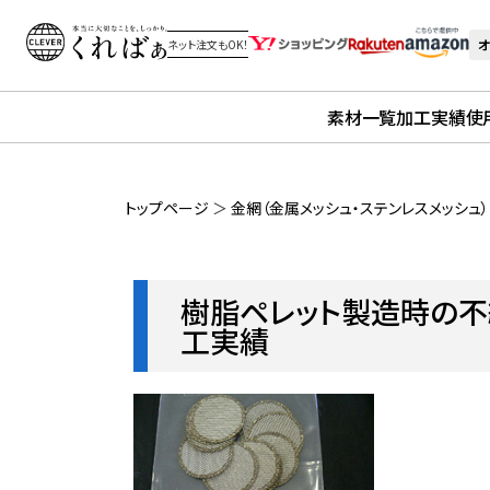
オ
ネット注文もOK！
素材一覧
加工実績
使
トップページ
＞
金網（金属メッシュ・ステンレスメッシュ
樹脂ペレット製造時の不純
工実績