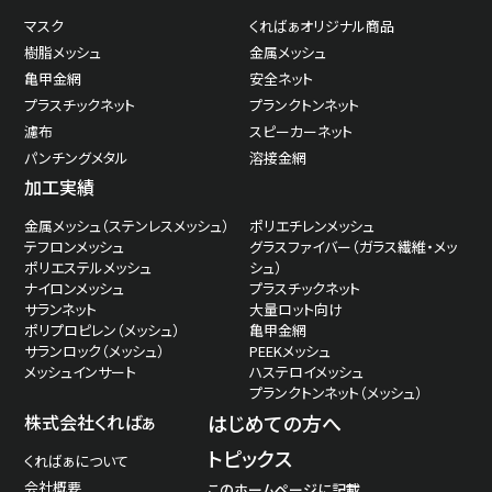
マスク
くればぁオリジナル商品
樹脂メッシュ
金属メッシュ
亀甲金網
安全ネット
プラスチックネット
プランクトンネット
濾布
スピーカーネット
パンチングメタル
溶接金網
加工実績
金属メッシュ（ステンレスメッシュ）
ポリエチレンメッシュ
テフロンメッシュ
グラスファイバー（ガラス繊維・メッ
ポリエステルメッシュ
シュ）
ナイロンメッシュ
プラスチックネット
サランネット
大量ロット向け
ポリプロピレン（メッシュ）
亀甲金網
サランロック（メッシュ）
PEEKメッシュ
メッシュインサート
ハステロイメッシュ
プランクトンネット（メッシュ）
株式会社くればぁ
はじめての方へ
トピックス
くればぁについて
会社概要
このホームページに記載