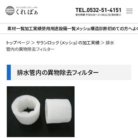
素材一覧
加工実績
使用用途
設備一覧
メッシュ構造診断
初めての方へ
よ
トップページ
＞
サランロック（メッシュ）の加工実績
＞
排水
管内の異物除去フィルター
排水管内の異物除去フィルター