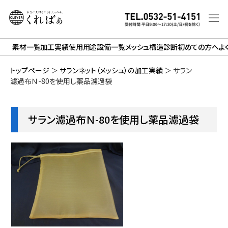
素材一覧
加工実績
使用用途
設備一覧
メッシュ構造診断
初めての方へ
よ
トップページ
＞
サランネット（メッシュ）の加工実績
＞
サラン
濾過布Ｎ-80を使用し薬品濾過袋
サラン濾過布Ｎ-80を使用し薬品濾過袋