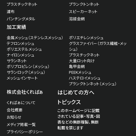
プラスチックネット
プランクトンネット
濾布
スピーカーネット
パンチングメタル
溶接金網
加工実績
金属メッシュ（ステンレスメッシュ）
ポリエチレンメッシュ
テフロンメッシュ
グラスファイバー（ガラス繊維・メッ
ポリエステルメッシュ
シュ）
ナイロンメッシュ
プラスチックネット
サランネット
大量ロット向け
ポリプロピレン（メッシュ）
亀甲金網
サランロック（メッシュ）
PEEKメッシュ
メッシュインサート
ハステロイメッシュ
プランクトンネット（メッシュ）
株式会社くればぁ
はじめての方へ
トピックス
くればぁについて
会社概要
このホームページに記載
されている記事・写真・図
お知らせ
表などの無断複製、無断
メディア掲載一覧
転載を禁じます
プライバシーポリシー