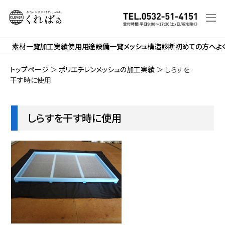
素材一覧
加工実績
使用用途
設備一覧
メッシュ構造診断
初めての方へ
よ
トップページ
＞
ポリエチレンメッシュの加工実績
＞
しらすを
干す時に使用
しらすを干す時に使用