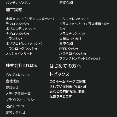
パンチングメタル
溶接金網
加工実績
金属メッシュ（ステンレスメッシュ）
ポリエチレンメッシュ
テフロンメッシュ
グラスファイバー（ガラス繊維・メッ
ポリエステルメッシュ
シュ）
ナイロンメッシュ
プラスチックネット
サランネット
大量ロット向け
ポリプロピレン（メッシュ）
亀甲金網
サランロック（メッシュ）
PEEKメッシュ
メッシュインサート
ハステロイメッシュ
プランクトンネット（メッシュ）
株式会社くればぁ
はじめての方へ
トピックス
くればぁについて
会社概要
このホームページに記載
されている記事・写真・図
お知らせ
表などの無断複製、無断
メディア掲載一覧
転載を禁じます
プライバシーポリシー
返品について
お問い合わせ