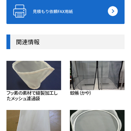
関連情報
フッ素の素材で縫製加工し
蚊帳（かや）
たメッシュ濾過袋