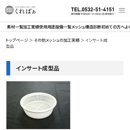
素材一覧
加工実績
使用用途
設備一覧
メッシュ構造診断
初めての方へ
よ
トップページ
＞
その他メッシュの加工実績
＞
インサート成
型品
インサート成型品