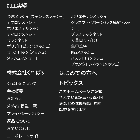
加工実績
金属メッシュ（ステンレスメッシュ）
ポリエチレンメッシュ
テフロンメッシュ
グラスファイバー（ガラス繊維・メッ
ポリエステルメッシュ
シュ）
ナイロンメッシュ
プラスチックネット
サランネット
大量ロット向け
ポリプロピレン（メッシュ）
亀甲金網
サランロック（メッシュ）
PEEKメッシュ
メッシュインサート
ハステロイメッシュ
プランクトンネット（メッシュ）
株式会社くればぁ
はじめての方へ
トピックス
くればぁについて
会社概要
このホームページに記載
されている記事・写真・図
お知らせ
表などの無断複製、無断
メディア掲載一覧
転載を禁じます
プライバシーポリシー
返品について
お問い合わせ
コーポレートサイト