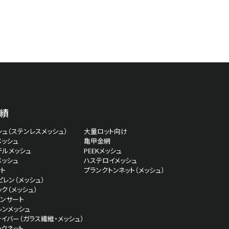
120
70
45
210
70
81
61
110
績
ュ（ステンレスメッシュ）
大量ロット向け
120
69
44
222
メッシュ
亀甲金網
テルメッシュ
PEEKメッシュ
メッシュ
ハステロイメッシュ
ト
プランクトンネット（メッシュ）
レン（メッシュ）
ク（メッシュ）
インサート
152
62.2
39
290
レンメッシュ
イバー（ガラス繊維・メッシュ）
ックネット