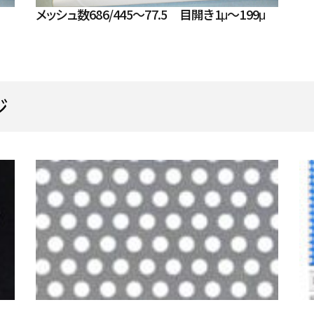
メッシュ数686/445～77.5 目開き1μ～199μ
120
74
41
218
ジ
140
70
38
245
120
74
42
205
54
90
65
88