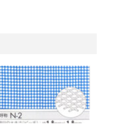
1360
1120
1110
1110