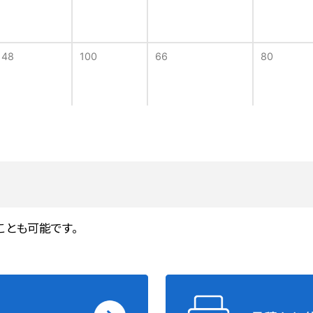
48
100
66
80
48
100
62
89
ことも可能です。
100
83.3
47
200