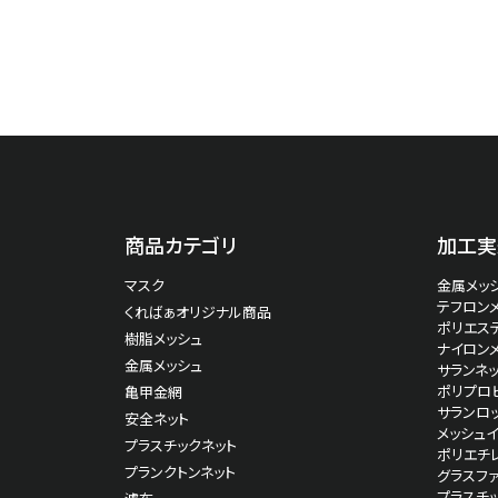
ポリエステル
243
ポリエステル
245
商品カテゴリ
加工実
マスク
金属メッシ
ポリエステル
250
テフロン
くればぁオリジナル商品
ポリエス
樹脂メッシュ
ナイロン
金属メッシュ
サランネッ
ポリプロピ
亀甲金網
サランロッ
安全ネット
メッシュ
ポリエステル
250
プラスチックネット
ポリエチ
プランクトンネット
グラスファ
プラスチ