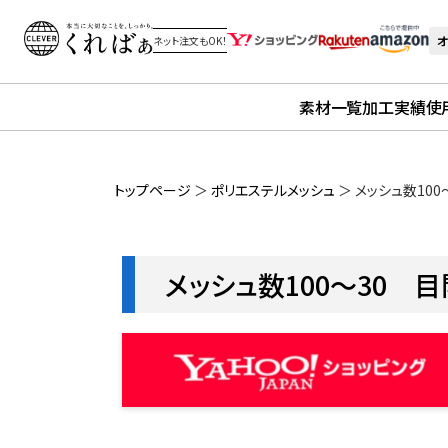
オ
ネット注文もOK！
素材一覧
加工実績
使
トップページ
＞
ポリエステルメッシュ
＞
メッシュ数100～
メッシュ数100～30 目開