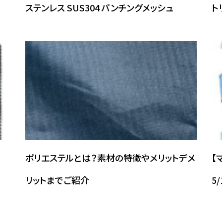
ステンレス SUS304 パンチングメッシュ
ト
122
72.4
43
215
125
70
43
230
ポリエステルとは？素材の特徴やメリットデメ
【
71
80
60
119
リットまでご紹介
5