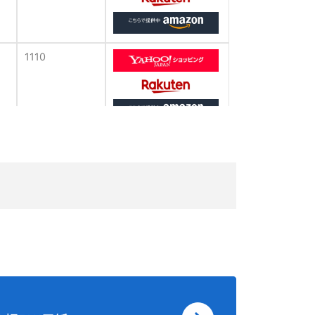
1110
1110
1250