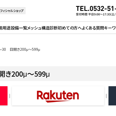
フィシャルショップ
用用途
設備一覧
メッシュ構造診断
初めての方へ
よくある質問
キーワ
30 目開き200μ～599μ
き200μ～599μ
｜
｜