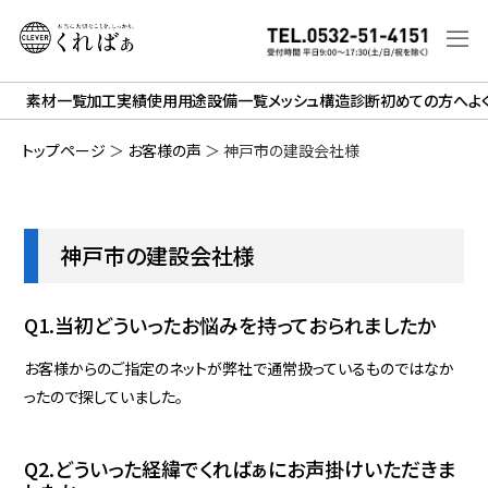
素材一覧
加工実績
使用用途
設備一覧
メッシュ構造診断
初めての方へ
よ
トップページ
＞
お客様の声
＞
神戸市の建設会社様
神戸市の建設会社様
Q1.当初どういったお悩みを持っておられましたか
お客様からのご指定のネットが弊社で通常扱っているものではなか
ったので探していました。
Q2.どういった経緯でくればぁにお声掛けいただきま