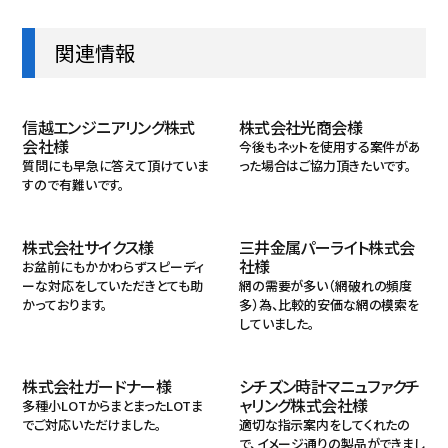
関連情報
信越エンジニアリング株式
株式会社光商会様
会社様
今後もネットを使用する案件があ
質問にも早急に答えて頂けていま
った場合はご協力頂きたいです。
すので有難いです。
株式会社サイクス様
三井金属パーライト株式会
社様
お盆前にもかかわらずスピーディ
ーな対応をしていただきとても助
網の需要が多い（網破れの頻度
かっております。
多）為、比較的安価な網の模索を
していました。
株式会社ガードナー様
シチズン時計マニュファクチ
ャリング株式会社様
多種小LOTからまとまったLOTま
でご対応いただけました。
適切な指示案内をしてくれたの
で、イメージ通りの製品ができまし