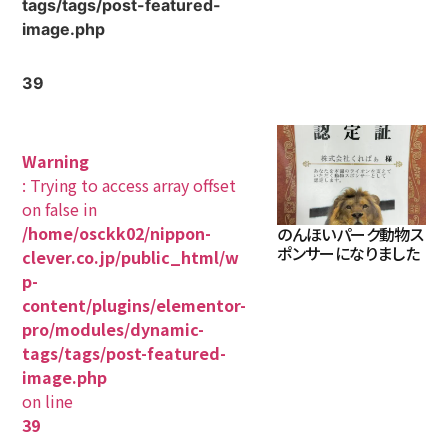
tags/tags/post-featured-
image.php
39
Warning
: Trying to access array offset
on false in
/home/osckk02/nippon-
のんほいパーク動物ス
ポンサーになりました
clever.co.jp/public_html/w
p-
content/plugins/elementor-
pro/modules/dynamic-
tags/tags/post-featured-
image.php
on line
39