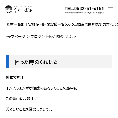
素材一覧
加工実績
使用用途
設備一覧
メッシュ構造診断
初めての方へ
よ
トップページ
＞
ブログ
＞
困った時のくればぁ
困った時のくればぁ
関根です！！
インフルエンザが猛威を振るってるこの最中に
この最中に、、最中に、、
恐ろしいことを耳にしまして、、