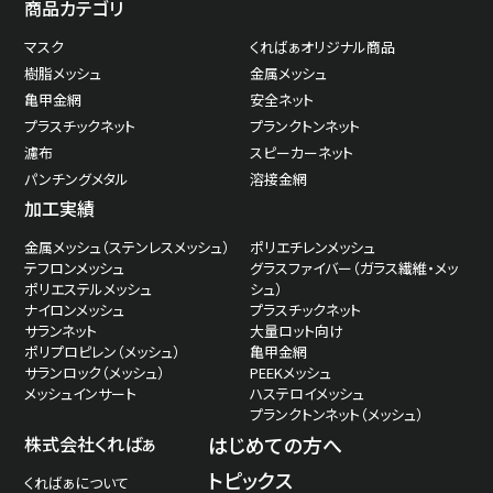
商品カテゴリ
マスク
くればぁオリジナル商品
樹脂メッシュ
金属メッシュ
亀甲金網
安全ネット
プラスチックネット
プランクトンネット
濾布
スピーカーネット
パンチングメタル
溶接金網
加工実績
金属メッシュ（ステンレスメッシュ）
ポリエチレンメッシュ
テフロンメッシュ
グラスファイバー（ガラス繊維・メッ
ポリエステルメッシュ
シュ）
ナイロンメッシュ
プラスチックネット
サランネット
大量ロット向け
ポリプロピレン（メッシュ）
亀甲金網
サランロック（メッシュ）
PEEKメッシュ
メッシュインサート
ハステロイメッシュ
プランクトンネット（メッシュ）
株式会社くればぁ
はじめての方へ
トピックス
くればぁについて