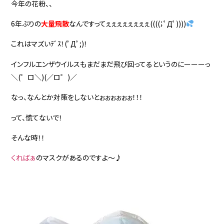
今年の花粉、、
6年ぶりの
大量飛散
なんですってぇぇぇぇぇぇぇぇ((((；ﾟДﾟ))))
これはマズいﾃﾞｽ！(ﾟДﾟ;)！
インフルエンザウイルスもまだまだ飛び回ってるというのにーーーっ
＼(゜ロ＼)(／ロ゜)／
なっ、なんとか対策をしないとぉぉぉぉぉぉ！！！
って、慌てないで！
そんな時！！
くればぁ
のマスクがあるのですよ～♪