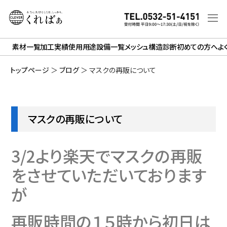
素材一覧
加工実績
使用用途
設備一覧
メッシュ構造診断
初めての方へ
よ
トップページ
＞
ブログ
＞
マスクの再販について
マスクの再販について
3/2より楽天でマスクの再販
をさせていただいております
が
再販時間の１５時から初日は