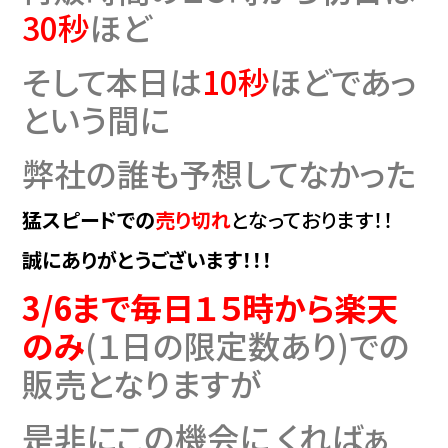
30秒
ほど
そして本日は
10秒
ほどであっ
という間に
弊社の誰も予想してなかった
猛スピードでの
売り切れ
となっております！！
誠にありがとうございます！！！
3/6まで
毎日１５時から楽天
のみ
(１日の限定数あり)での
販売となりますが
是非にこの機会に くればぁ