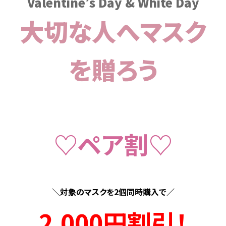
Valentine’s Day & White Day
大切な人へマスク
を贈ろう
♡ペア割♡
＼対象のマスクを2個同時購入で／
2,000円割引！