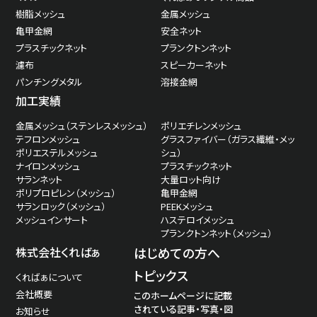
樹脂メッシュ
金属メッシュ
亀甲金網
安全ネット
プラスチックネット
プランクトンネット
濾布
スピーカーネット
パンチングメタル
溶接金網
加工実績
金属メッシュ（ステンレスメッシュ）
ポリエチレンメッシュ
テフロンメッシュ
グラスファイバー（ガラス繊維・メッ
ポリエステルメッシュ
シュ）
ナイロンメッシュ
プラスチックネット
サランネット
大量ロット向け
ポリプロピレン（メッシュ）
亀甲金網
サランロック（メッシュ）
PEEKメッシュ
メッシュインサート
ハステロイメッシュ
プランクトンネット（メッシュ）
株式会社くればぁ
はじめての方へ
トピックス
くればぁについて
会社概要
このホームページに記載
されている記事・写真・図
お知らせ