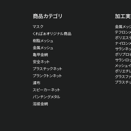
商品カテゴリ
加工実
マスク
金属メッシ
テフロン
くればぁオリジナル商品
ポリエス
樹脂メッシュ
ナイロン
金属メッシュ
サランネッ
ポリプロピ
亀甲金網
サランロッ
安全ネット
メッシュ
プラスチックネット
ポリエチ
プランクトンネット
グラスファ
プラスチ
濾布
スピーカーネット
パンチングメタル
溶接金網