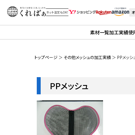
オ
ネット注文もOK！
素材一覧
加工実績
使
トップページ
＞
その他メッシュの加工実績
＞
PPメッシ
PPメッシュ