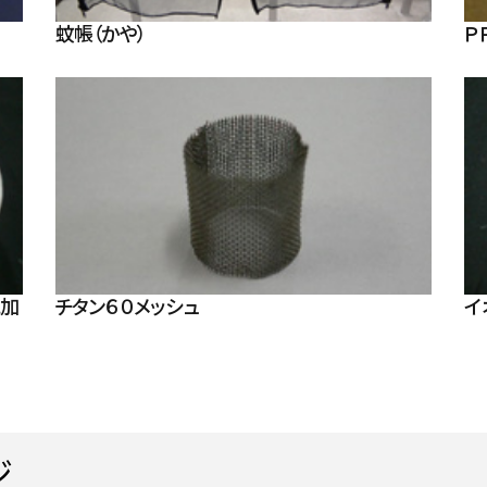
蚊帳（かや）
Ｐ
に加
チタン６０メッシュ
イ
ジ