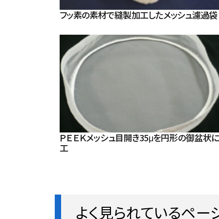
フッ素の素材で縫製加工したメッシュ濾過袋
ＰＥＥＫメッシュ目開き35μを円形の御盆状
工
よく見られているペー