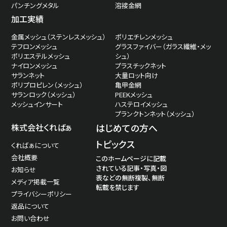
パンチングメタル
溶接金網
加工実績
金属メッシュ（ステンレスメッシュ）
ポリエチレンメッシュ
テフロンメッシュ
グラスファイバー（ガラス繊維・メッ
ポリエステルメッシュ
シュ）
ナイロンメッシュ
プラスチックネット
サランネット
大量ロット向け
ポリプロピレン（メッシュ）
亀甲金網
サランロック（メッシュ）
PEEKメッシュ
メッシュインサート
ハステロイメッシュ
プランクトンネット（メッシュ）
株式会社くればぁ
はじめての方へ
トピックス
くればぁについて
会社概要
このホームページに記載
されている記事・写真・図
お知らせ
表などの無断複製、無断
メディア掲載一覧
転載を禁じます
プライバシーポリシー
返品について
お問い合わせ