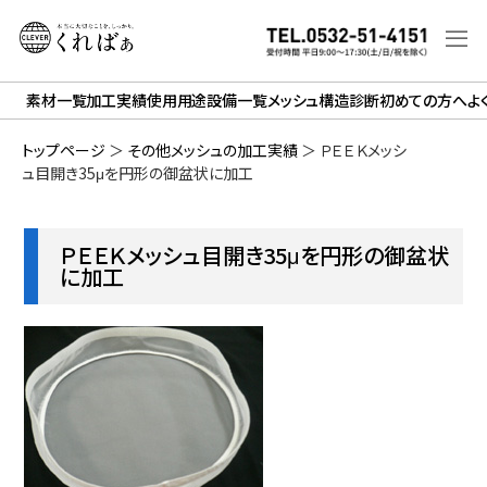
素材一覧
加工実績
使用用途
設備一覧
メッシュ構造診断
初めての方へ
よ
トップページ
＞
その他メッシュの加工実績
＞
ＰＥＥＫメッシ
ュ目開き35μを円形の御盆状に加工
ＰＥＥＫメッシュ目開き35μを円形の御盆状
に加工