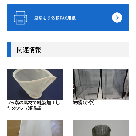
関連情報
フッ素の素材で縫製加工し
蚊帳（かや）
たメッシュ濾過袋