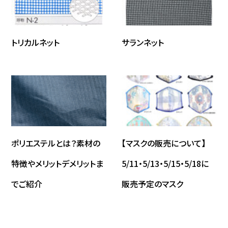
ナイロン６６綾織
20
30
508
トリカルネット
サランネット
ナイロン
21
30
508
ナイロン
22
40
432
ナイロン
25
37
420
ポリエステルとは？素材の
【マスクの販売について】
特徴やメリットデメリットま
5/11・5/13・5/15・5/18に
ナイロン
25
37
419
でご紹介
販売予定のマスク