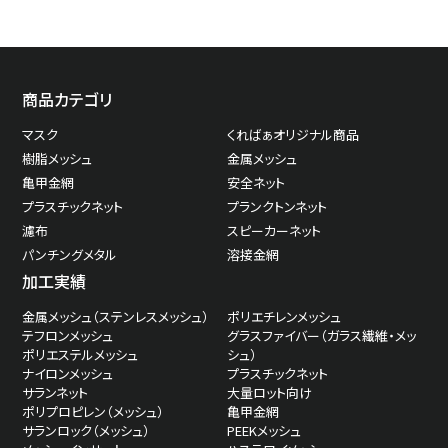
ナイロン
25
30
457
商品カテゴリ
ナイロン６６綾織
25
35
420
マスク
くればぁオリジナル商品
樹脂メッシュ
金属メッシュ
亀甲金網
安全ネット
プラスチックネット
プランクトンネット
濾布
スピーカーネット
ナイロン
25
33
442
パンチングメタル
溶接金網
加工実績
金属メッシュ（ステンレスメッシュ）
ポリエチレンメッシュ
ナイロン綾織
25
30
460
テフロンメッシュ
グラスファイバー（ガラス繊維・メッ
ポリエステルメッシュ
シュ）
ナイロンメッシュ
プラスチックネット
サランネット
大量ロット向け
ポリプロピレン（メッシュ）
亀甲金網
サランロック（メッシュ）
PEEKメッシュ