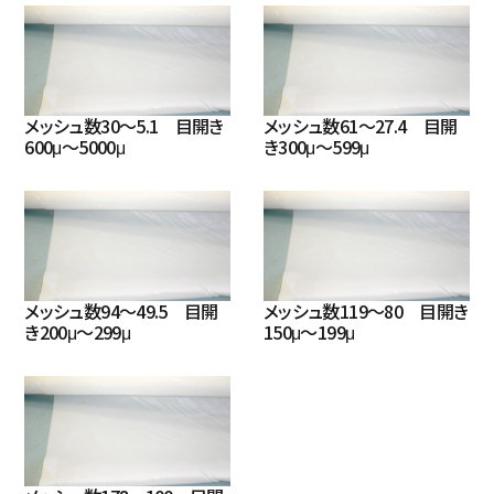
メッシュ数30～5.1 目開き
メッシュ数61～27.4 目開
ナイロン
10
45
466
600μ～5000μ
き300μ～599μ
ナイロン
11
36
546
メッシュ数94～49.5 目開
メッシュ数119～80 目開き
き200μ～299μ
150μ～199μ
ナイロン
15
30
520