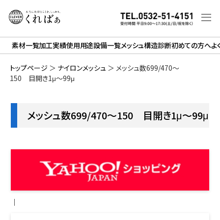
素材一覧
加工実績
使用用途
設備一覧
メッシュ構造診断
初めての方へ
よ
トップページ
＞
ナイロンメッシュ
＞
メッシュ数699/470～
150 目開き1μ～99μ
メッシュ数699/470～150 目開き1μ～99μ
｜