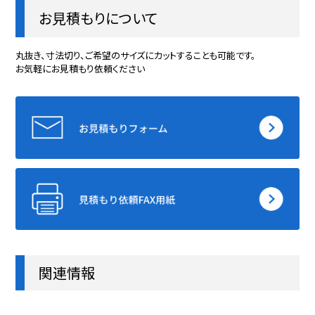
ナイロン
5
37/2×28
419
お見積もりについて
（カレンダープレス）
ナイロン
6
37
700/
丸抜き、寸法切り、ご希望のサイズにカットすることも可能です。
お気軽にお見積もり依頼ください
ナイロン
7
37/2×28
419
ナイロン
10
30/38
508
関連情報
ナイロン
10
30
483