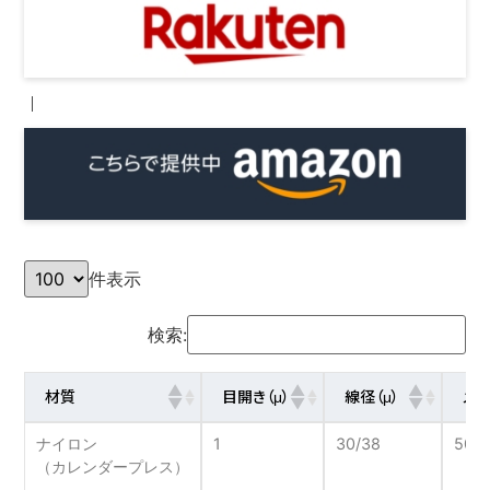
｜
件表示
検索:
材質
目開き（μ）
線径（μ）
メッ
ナイロン
1
30/38
508
（カレンダープレス）