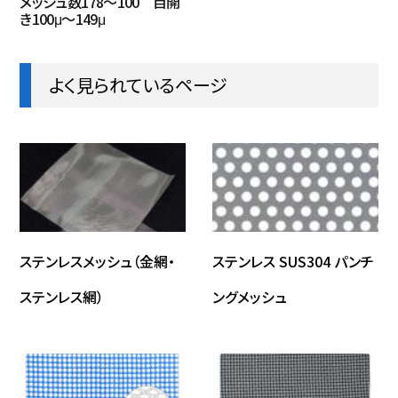
メッシュ数178～100 目開
き100μ～149μ
ナイロン
15
35
513
よく見られているページ
ナイロン綾織
16
30
510
（カレンダープレス）
ナイロン
18
30
521
ステンレスメッシュ（金網・
ステンレス SUS304 パンチ
ステンレス網）
ングメッシュ
ナイロン
20
34
478