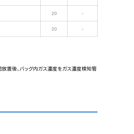
20
－
20
－
1時間放置後、バッグ内ガス濃度をガス濃度検知管