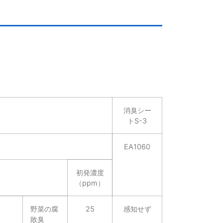
消臭シー
トS-3
EA1060
初発濃度
（ppm）
野菜の腐
25
感知せず
敗臭