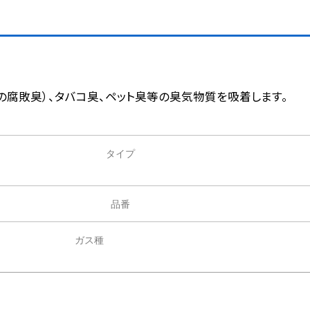
、肉の腐敗臭）、タバコ臭、ペット臭等の臭気物質を吸着します。
タイプ
品番
ガス種