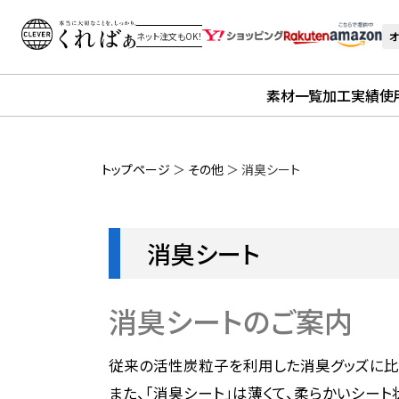
オ
ネット注文もOK！
素材一覧
加工実績
使
トップページ
＞
その他
＞
消臭シート
消臭シート
消臭シートのご案内
従来の活性炭粒子を利用した消臭グッズに比
また、「消臭シート」は薄くて、柔らかいシート