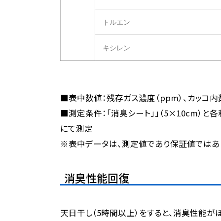
トルエン
キシレン
■表中数値：残存ガス濃度（ppm）、カッコ内
■測定条件：「消臭シート」」（5×10cm）
にて測定
※表中データは、測定値であり保証値ではあ
消臭性能回復
天日干し（5時間以上）をすると、消臭性能が